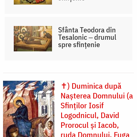
Sfânta Teodora din
Tesalonic ‒ drumul
spre sfințenie
✝) Duminica după
Nașterea Domnului (a
Sfinților Iosif
Logodnicul, David
Prorocul și Iacob,
ruda Domnului. Fuga