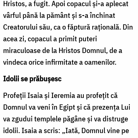
Hristos, a fugit. Apoi copacul și-a aplecat
vârful până la pământ și s-a închinat
Creatorului său, ca o făptură rațională. Din
acea zi, copacul a primit puteri
miraculoase de la Hristos Domnul, de a
vindeca orice infirmitate a oamenilor.
Idolii se prăbușesc
Profeții Isaia și Ieremia au profețit că
Domnul va veni în Egipt și că prezența Lui
va zgudui templele păgâne și va distruge
idolii. Isaia a scris: „Iată, Domnul vine pe