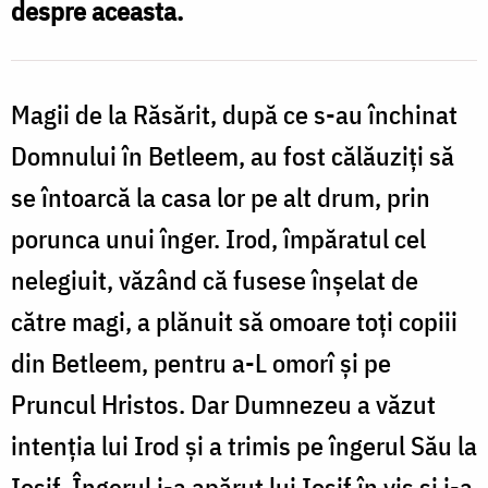
despre aceasta.
/
Foto:
Oana
Magii de la Răsărit, după ce s-au închinat
Nechifor
Domnului în Betleem, au fost călăuziți să
se întoarcă la casa lor pe alt drum, prin
porunca unui înger. Irod, împăratul cel
nelegiuit, văzând că fusese înșelat de
către magi, a plănuit să omoare toți copiii
din Betleem, pentru a-L omorî și pe
Pruncul Hristos. Dar Dumnezeu a văzut
intenția lui Irod și a trimis pe îngerul Său la
Iosif. Îngerul i-a apărut lui Iosif în vis și i-a