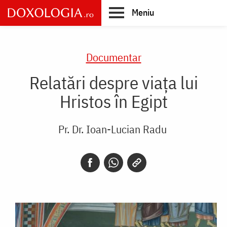
Skip
Meniu
to
main
Main
content
navigation
Documentar
Relatări despre viața lui
Hristos în Egipt
Pr. Dr. Ioan-Lucian Radu