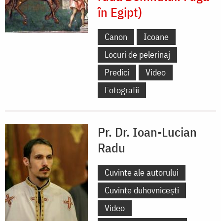
în Egipt)
Canon
Icoane
Locuri de pelerinaj
Predici
Video
Fotografii
Pr. Dr. Ioan-Lucian
Radu
Cuvinte ale autorului
Cuvinte duhovnicești
Video