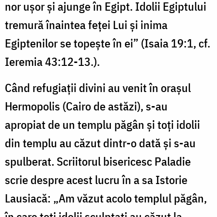
nor uşor şi ajunge în Egipt. Idolii Egiptului
tremură înaintea feţei Lui şi inima
Egiptenilor se topeşte în ei” (Isaia 19:1, cf.
Ieremia 43:12-13.).
Când refugiații divini au venit în orașul
Hermopolis (Cairo de astăzi), s-au
apropiat de un templu păgân și toți idolii
din templu au căzut dintr-o dată și s-au
spulberat. Scriitorul bisericesc Paladie
scrie despre acest lucru în a sa Istorie
Lausiacă: „Am văzut acolo templul păgân,
în care toți idolii sculptați au căzut la