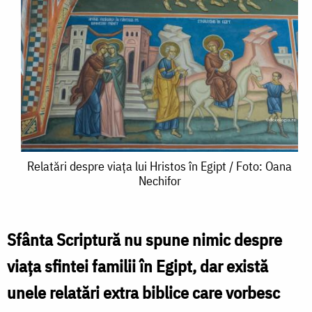
Relatări
Relatări despre viața lui Hristos în Egipt / Foto: Oana
Nechifor
despre
viața
lui
Sfânta Scriptură nu spune nimic despre
Hristos
viața sfintei familii în Egipt, dar există
în
unele relatări extra biblice care vorbesc
Egipt