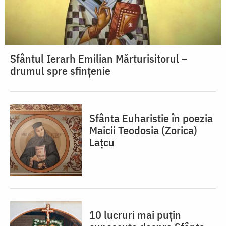
Sfântul Ierarh Emilian Mărturisitorul –
drumul spre sfințenie
Sfânta Euharistie în poezia
Maicii Teodosia (Zorica)
Lațcu
10 lucruri mai puțin