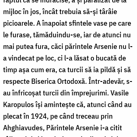
mijloc în jos, încât trebuia să-şi târâie
picioarele. A înapoiat sfintele vase pe care
le furase, tămăduindu-se, iar de atunci nu
mai putea fura, căci părintele Arsenie nu l-
a vindecat pe loc, ci l-a lăsat o bucată de
timp aşa cum era, ca turcii să ia pildă şi să
respecte Biserica Ortodoxă. Într-adevăr, s-
au înfricoşat turcii din împrejurimi. Vasile
Karopulos îşi aminteşte că, atunci când au
plecat în 1924, pe când treceau prin
Ahghiavudes, Părintele Arsenie i-a citit