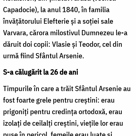
Capadocie), la anul 1840, în familia
învăţătorului Elefterie şi a soţiei sale
Varvara, cărora milostivul Dumnezeu le-a
dăruit doi copii: Vlasie şi Teodor, cel din
urmă fiind Sfântul Arsenie.
S-a călugărit la 26 de ani
Timpurile în care a trăit Sfântul Arsenie au
fost foarte grele pentru creştini: erau
prigoniţi pentru credinţa ortodoxă, erau
izolaţi de ceilalţi creştini, vieţile lor erau
puse în pericol, femeile erau luate şi