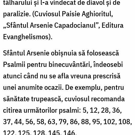
tâlharului şi l-a vindecat de diavol şi de
paralizie. (Cuviosul Paisie Aghioritul,
„Sfântul Arsenie Capadocianul”, Editura
Evanghelismos).
Sfântul Arsenie obişnuia să folosească
Psalmii pentru binecuvântări, îndeosebi
atunci când nu se afla vreuna prescrisă
unei anumite ocazii. De exemplu, pentru
sănătate trupească, cuviosul recomanda
citirea următorilor psalmi: 5, 12, 28, 36,
37, 44, 56, 58, 63, 79, 86, 88, 95, 102, 108,
122, 125, 128, 145, 146.