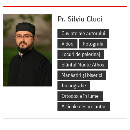
Pr. Silviu Cluci
Cuvinte ale autorului
Video
Fotografii
Locuri de pelerinaj
Sfântul Munte Athos
Mănăstiri și biserici
Iconografie
Ortodoxia în lume
Articole despre autor