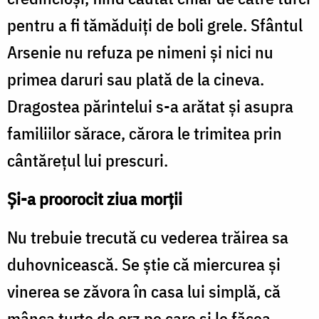
pentru a fi tămăduiţi de boli grele. Sfântul
Arsenie nu refuza pe nimeni şi nici nu
primea daruri sau plată de la cineva.
Dragostea părintelui s-a arătat şi asupra
familiilor sărace, cărora le trimitea prin
cântăreţul lui prescuri.
Şi-a proorocit ziua morţii
Nu trebuie trecută cu vederea trăirea sa
duhovnicească. Se ştie că miercurea şi
vinerea se zăvora în casa lui simplă, că
mânca turte de orz pe care şi le făcea