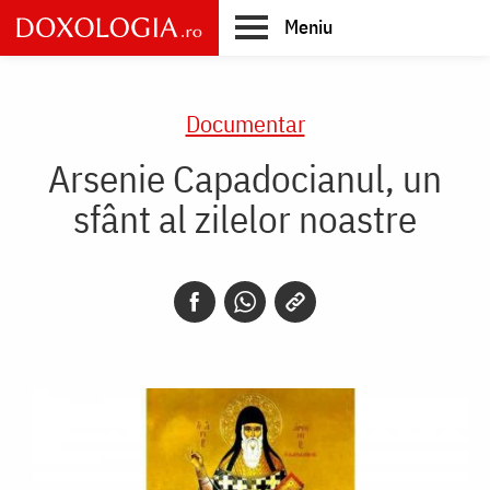
Skip
Meniu
to
main
Main
content
navigation
Documentar
Arsenie Capadocianul, un
sfânt al zilelor noastre