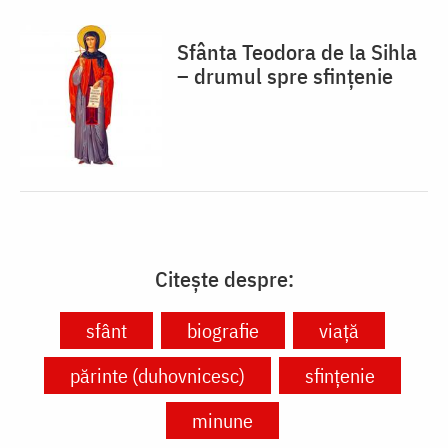
Sfânta Teodora de la Sihla
– drumul spre sfințenie
Citește despre:
sfânt
biografie
viață
părinte (duhovnicesc)
sfințenie
minune