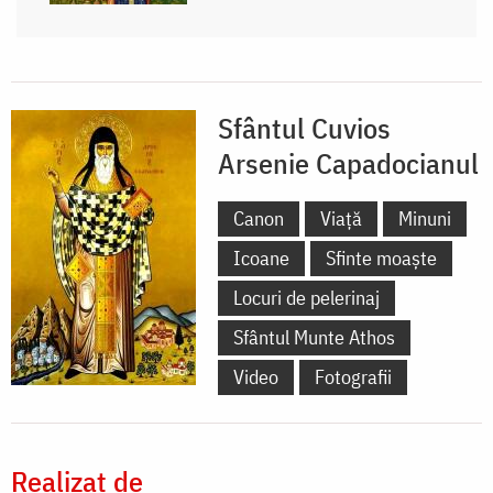
Sfântul Cuvios
Arsenie Capadocianul
Canon
Viață
Minuni
Icoane
Sfinte moaște
Locuri de pelerinaj
Sfântul Munte Athos
Video
Fotografii
Realizat de