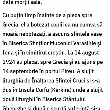
data morţii sale.
Cu puţin timp înainte de a pleca spre
Grecia, el a botezat copiii ca nu cumva să
moară nebotezaţi, a ascuns sfintele vase
în Biserica Sfinţilor Mucenici Varasihie şi
Iona şi în cimitirul creştin. La 14 august
1924 au plecat spre Grecia şi au ajuns pe
14 septembrie în portul Pireu. A slujit
liturghia de Înălţarea Sfintei Cruci şi s-a
dus în Insula Corfu (Kerkira) unde a slujit
două liturghii în Biserica Sfântului
Gheorghe şi după o scurtă suferinţă şi-a