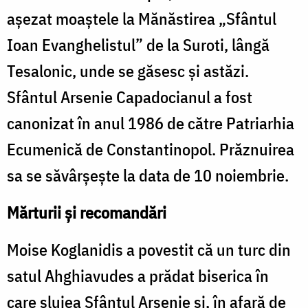
aşezat moaştele la Mănăstirea „Sfântul
Ioan Evanghelistul” de la Suroti, lângă
Tesalonic, unde se găsesc şi astăzi.
Sfântul Arsenie Capadocianul a fost
canonizat în anul 1986 de către Patriarhia
Ecumenică de Constantinopol. Prăznuirea
sa se săvârşeşte la data de 10 noiembrie.
Mărturii şi recomandări
Moise Koglanidis a povestit că un turc din
satul Ahghiavudes a prădat biserica în
care slujea Sfântul Arsenie şi, în afară de