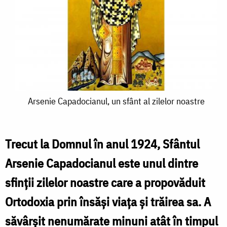
Arsenie
Arsenie Capadocianul, un sfânt al zilelor noastre
Capadocianul,
un
Trecut la Domnul în anul 1924, Sfântul
sfânt
Arsenie Capadocianul este unul dintre
al
sfinţii zilelor noastre care a propovăduit
zilelor
Ortodoxia prin însăşi viaţa şi trăirea sa. A
noastre
săvârşit nenumărate minuni atât în timpul