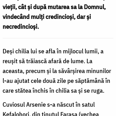
vieţii, cât şi după mutarea sa la Domnul,
vindecând mulţi credincioşi, dar şi
necredincioşi.
Deşi chilia lui se afla în mijlocul lumii, a
reuşit să trăiască afară de lume. La
aceasta, precum şi la săvârşirea minunilor
l-au ajutat cele două zile pe săptămână în
care stătea închis în chilia sa şi se ruga.
Cuviosul Arsenie s-a născut în satul
Kefalohori, din ţinutul Farasa (vechea