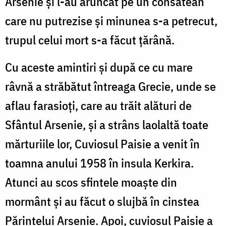
Arsenie şi l-au aruncat pe un consătean
care nu putrezise şi minunea s-a petrecut,
trupul celui mort s-a făcut ţărână.
Cu aceste amintiri şi după ce cu mare
râvnă a străbătut întreaga Grecie, unde se
aflau farasioţi, care au trăit alături de
Sfântul Arsenie, şi a strâns laolaltă toate
mărturiile lor, Cuviosul Paisie a venit în
toamna anului 1958 în insula Kerkira.
Atunci au scos sfintele moaşte din
mormânt şi au făcut o slujbă în cinstea
Părintelui Arsenie. Apoi, cuviosul Paisie a