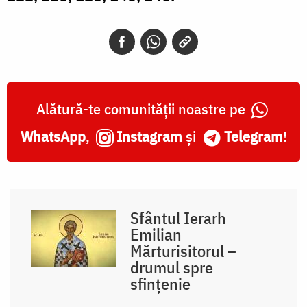
Alătură-te comunității noastre pe
WhatsApp
,
Instagram
și
Telegram
!
Sfântul Ierarh
Emilian
Mărturisitorul –
drumul spre
sfințenie