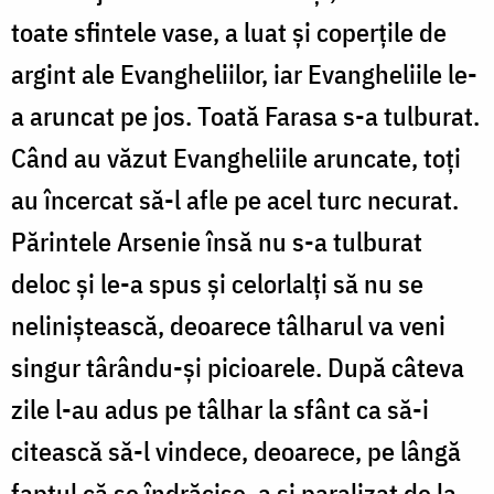
toate sfintele vase, a luat şi coperţile de
argint ale Evangheliilor, iar Evangheliile le-
a aruncat pe jos. Toată Farasa s-a tulburat.
Când au văzut Evangheliile aruncate, toţi
au încercat să-l afle pe acel turc necurat.
Părintele Arsenie însă nu s-a tulburat
deloc şi le-a spus şi celorlalţi să nu se
neliniştească, deoarece tâlharul va veni
singur târându-şi picioarele. După câteva
zile l-au adus pe tâlhar la sfânt ca să-i
citească să-l vindece, deoarece, pe lângă
faptul că se îndrăcise, a şi paralizat de la