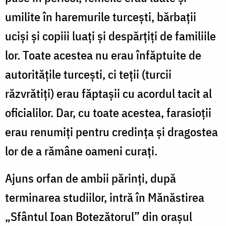
umilite în haremurile turceşti, bărbaţii
ucişi şi copiii luaţi şi despărţiţi de familiile
lor. Toate acestea nu erau înfăptuite de
autorităţile turceşti, ci teţii (turcii
răzvrătiţi) erau făptaşii cu acordul tacit al
oficialilor. Dar, cu toate acestea, farasioţii
erau renumiţi pentru credinţa şi dragostea
lor de a rămâne oameni curaţi.
Ajuns orfan de ambii părinţi, după
terminarea studiilor, intră în Mănăstirea
„Sfântul Ioan Botezătorul” din oraşul