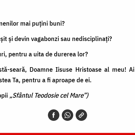
menilor mai puțini buni?
t și devin vagabonzi sau nedisciplinați?
i, pentru a uita de durerea lor?
stă-seară, Doamne Iisuse Hristoase al meu! Ai 
tea Ta, pentru a fi aproape de ei.
opii
„Sfântul Teodosie cel Mare”)