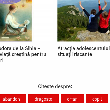
dora de la Sihla –
Atracția adolescentulu
viaţă creştină pentru
situații riscante
ri
Citește despre:
abandon
dragoste
orfan
copil