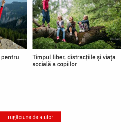
i pentru
Timpul liber, distracțiile și viața
socială a copiilor
rugăciune de ajutor