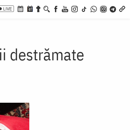
LIVE
07
ii destrămate