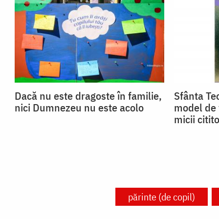
Dacă nu este dragoste în familie,
Sfânta Teo
nici Dumnezeu nu este acolo
model de 
micii citito
părinte (de copil)