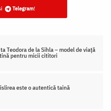
și
Telegram
!
ta Teodora de la Sihla – model de viaţă
tină pentru micii cititori
slirea este o autentică taină