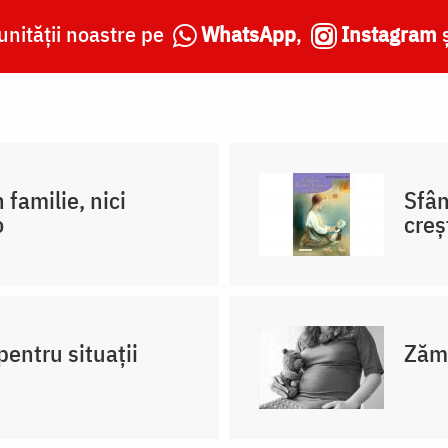
nității noastre pe
WhatsApp
,
Instagram
 familie, nici
Sfân
o
creş
pentru situații
Zămi