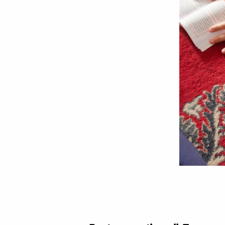
Foto:
Oana
Nechifor