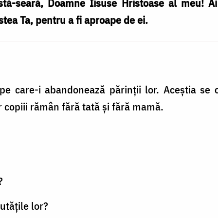
stă-seară, Doamne Iisuse Hristoase al meu! Ai 
tea Ta, pentru a fi aproape de ei.
,
pe care-i abandonează părinții lor. Aceștia se 
r copiii rămân fără tată și fără mamă.
?
utățile lor?