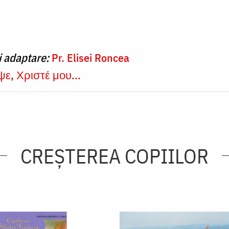
i adaptare:
Pr. Elisei Roncea
ε, Χριστέ μου...
CREŞTEREA COPIILOR