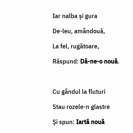
Iar nalba şi gura
De-leu, amândouă,
La fel, rugătoare,
Răspund:
Dă-ne-o nouă
.
Cu gândul la fluturi
Stau rozele-n glastre
Şi spun:
Iartă nouă