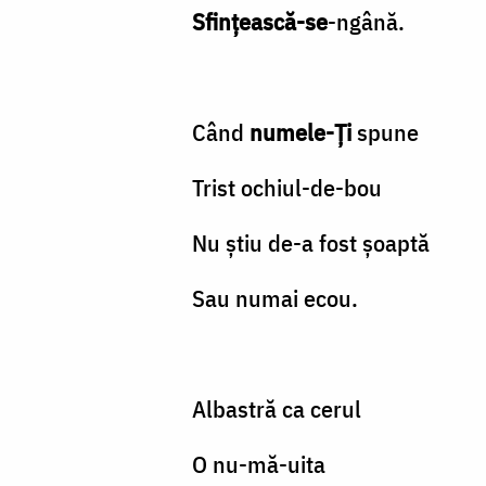
Sfinţească-se
-ngână.
Când
numele-Ţi
spune
Trist ochiul-de-bou
Nu ştiu de-a fost şoaptă
Sau numai ecou.
Albastră ca cerul
O nu-mă-uita