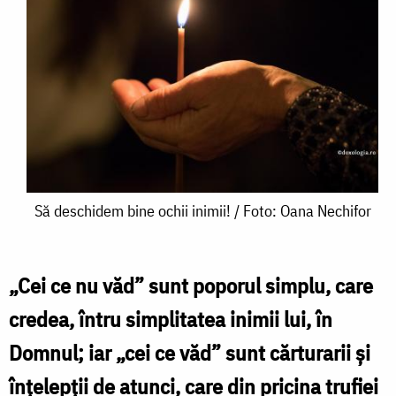
Să
Să deschidem bine ochii inimii! / Foto: Oana Nechifor
deschidem
bine
„Cei ce nu văd” sunt poporul simplu, care
ochii
credea, întru simplitatea inimii lui, în
inimii!
Domnul; iar „cei ce văd” sunt cărturarii și
/
înţelepţii de atunci, care din pricina trufiei
Foto: