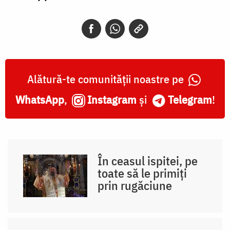
Alătură-te comunității noastre pe
WhatsApp
,
Instagram
și
Telegram
!
În ceasul ispitei, pe
toate să le primiți
prin rugăciune