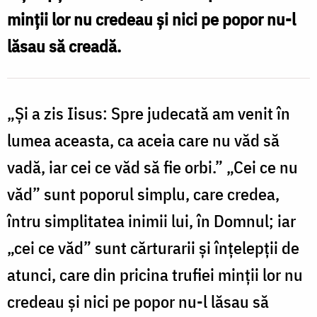
minţii lor nu credeau şi nici pe popor nu-l
Oana
lăsau să creadă.
Nechifor
„Şi a zis Iisus: Spre judecată am venit în
lumea aceasta, ca aceia care nu văd să
vadă, iar cei ce văd să fie orbi.” „Cei ce nu
văd” sunt poporul simplu, care credea,
întru simplitatea inimii lui, în Domnul; iar
„cei ce văd” sunt cărturarii și înţelepţii de
atunci, care din pricina trufiei minţii lor nu
credeau şi nici pe popor nu-l lăsau să