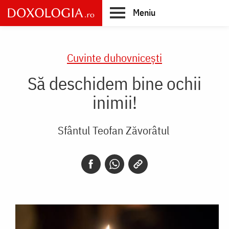
Skip
Meniu
to
main
Main
content
navigation
Cuvinte duhovnicești
Să deschidem bine ochii
inimii!
Sfântul Teofan Zăvorâtul