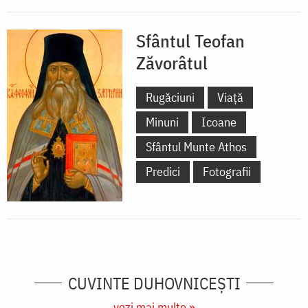
Sfântul Teofan
Zăvorâtul
Rugăciuni
Viață
Minuni
Icoane
Sfântul Munte Athos
Predici
Fotografii
CUVINTE DUHOVNICEȘTI
vezi mai multe »