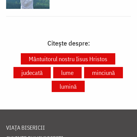
Citește despre:
Mântuitorul nostru Iisus Hristos
judecată
lume
minciună
lumină
VIAȚA BISERICII