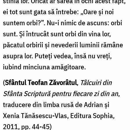
stihia lor. Oricât ar sărea în ochi acest fapt,
ei tot sunt gata să întrebe: „Oare şi noi
suntem orbi?”. Nu-i nimic de ascuns: orbi
sunt. Și întrucât sunt orbi din vina lor,
păcatul orbirii şi nevederii luminii rămâne
asupra lor. Puteţi vedea, însă nu vreţi,
iubind minciuna amăgitoare.
(
Sfântul Teofan Zăvorâtul
,
Tâlcuiri din
Sfânta Scriptură pentru fiecare zi din an
,
traducere din limba rusă de Adrian şi
Xenia Tănăsescu-Vlas, Editura Sophia,
2011, pp. 44-45)