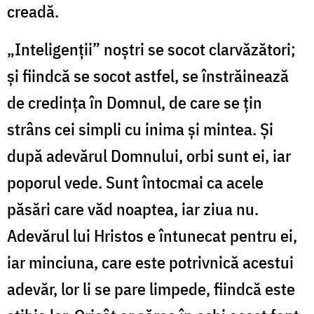
creadă.
„Inteligenţii” noştri se socot clarvăzători;
şi fiindcă se socot astfel, se înstrăinează
de credinţa în Domnul, de care se ţin
strâns cei simpli cu inima şi mintea. Și
după adevărul Domnului, orbi sunt ei, iar
poporul vede. Sunt întocmai ca acele
păsări care văd noaptea, iar ziua nu.
Adevărul lui Hristos e întunecat pentru ei,
iar minciuna, care este potrivnică acestui
adevăr, lor li se pare limpede, fiindcă este