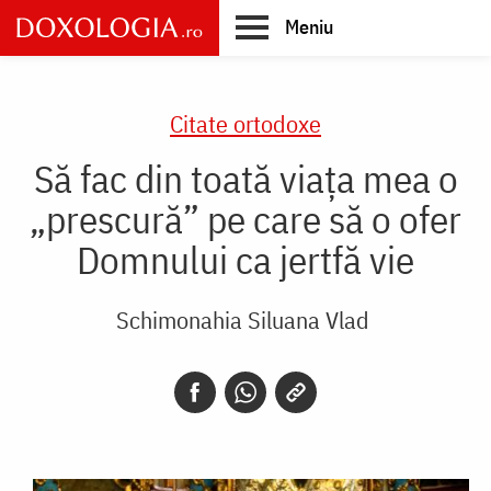
Skip
Meniu
to
main
Main
content
navigation
Citate ortodoxe
Să fac din toată viața mea o
„prescură” pe care să o ofer
Domnului ca jertfă vie
Schimonahia Siluana Vlad