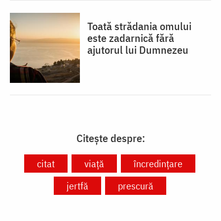
Toată strădania omului
este zadarnică fără
ajutorul lui Dumnezeu
Citește despre:
citat
viață
încredințare
jertfă
prescură