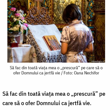
Să
Să fac din toată viața mea o „prescură” pe care să o
ofer Domnului ca jertfă vie / Foto: Oana Nechifor
fac
din
toată
Să fac din toată viața mea o „prescură” pe
viața
care să o ofer Domnului ca jertfă vie.
mea