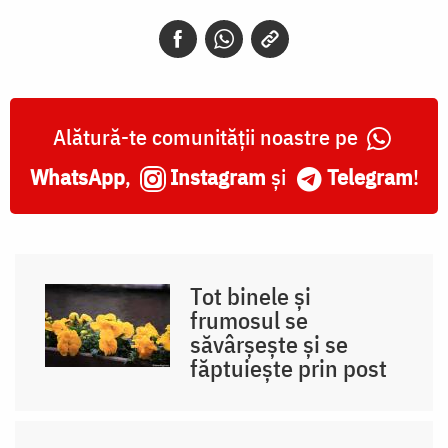
o
„prescură”
pe
Alătură-te comunității noastre pe
care
să
WhatsApp
,
Instagram
și
Telegram
!
o
ofer
Domnului
Tot binele și
ca
frumosul se
săvârșește și se
jertfă
făptuiește prin post
vie
/