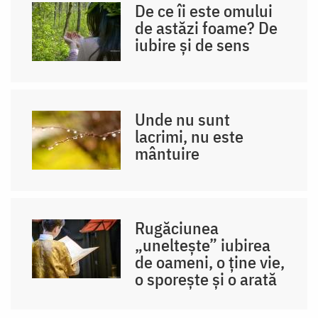
Foto:
De ce îi este omului
de astăzi foame? De
Oana
iubire și de sens
Nechifor
Unde nu sunt
lacrimi, nu este
mântuire
Rugăciunea
„uneltește” iubirea
de oameni, o ține vie,
o sporește și o arată