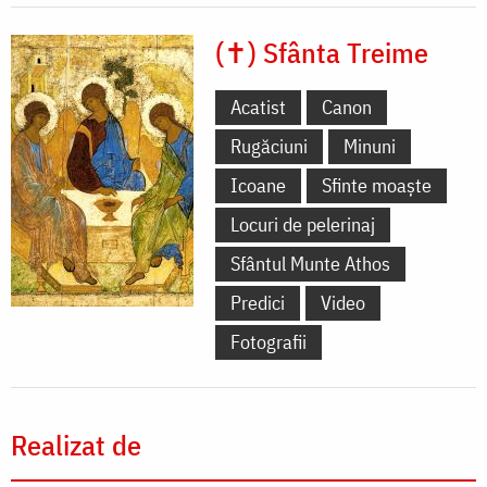
(✝) Sfânta Treime
Acatist
Canon
Rugăciuni
Minuni
Icoane
Sfinte moaște
Locuri de pelerinaj
Sfântul Munte Athos
Predici
Video
Fotografii
Realizat de