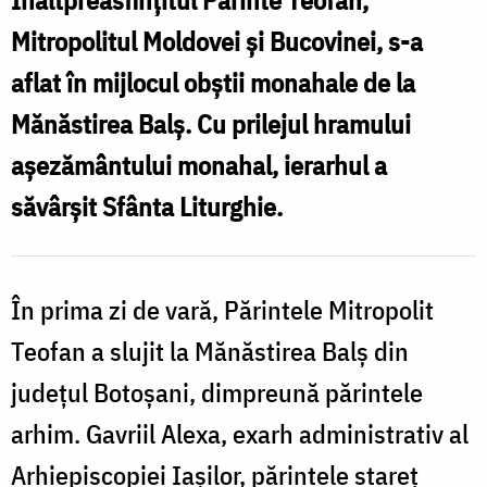
Înaltpreasfințitul Părinte Teofan,
Mitropolitul Moldovei și Bucovinei, s-a
aflat în mijlocul obștii monahale de la
Mănăstirea Balș. Cu prilejul hramului
așezământului monahal, ierarhul a
săvârșit Sfânta Liturghie.
În prima zi de vară, Părintele Mitropolit
Teofan a slujit la Mănăstirea Balș din
județul Botoșani, dimpreună părintele
arhim. Gavriil Alexa, exarh administrativ al
Arhiepiscopiei Iașilor, părintele stareț