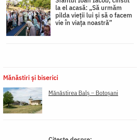
la el acasă: „Să urmăm
pilda vieții lui și să o facem
vie în viața noastră”
Mănăstiri și biserici
Mănăstirea Balș – Botoșani
Citește despre: