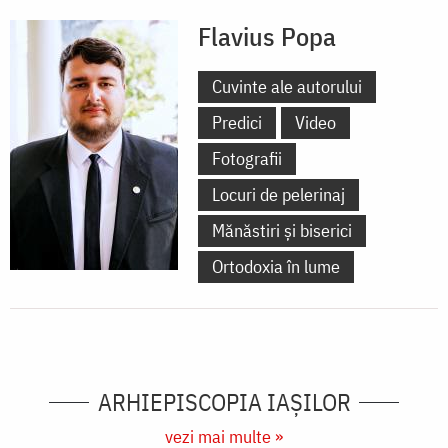
Flavius Popa
Cuvinte ale autorului
Predici
Video
Fotografii
Locuri de pelerinaj
Mănăstiri și biserici
Ortodoxia în lume
ARHIEPISCOPIA IAŞILOR
vezi mai multe »