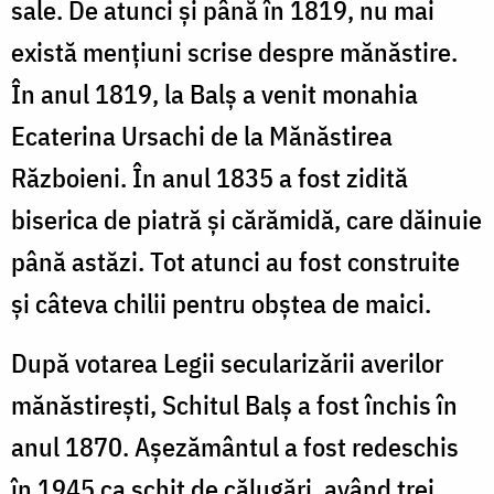
sale. De atunci și până în 1819, nu mai
există mențiuni scrise despre mănăstire.
În anul 1819, la Balș a venit monahia
Ecaterina Ursachi de la Mănăstirea
Războieni. În anul 1835 a fost zidită
biserica de piatră și cărămidă, care dăinuie
până astăzi. Tot atunci au fost construite
și câteva chilii pentru obștea de maici.
După votarea Legii secularizării averilor
mănăstirești, Schitul Balș a fost închis în
anul 1870. Așezământul a fost redeschis
în 1945 ca schit de călugări, având trei