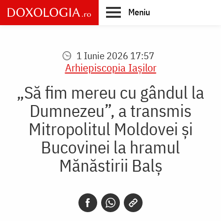
Skip
Meniu
to
main
Main
content
navigation
1 Iunie 2026 17:57
Arhiepiscopia Iaşilor
„Să fim mereu cu gândul la
Dumnezeu”, a transmis
Mitropolitul Moldovei și
Bucovinei la hramul
Mănăstirii Balș