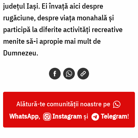
județul Iași. Ei învață aici despre
rugăciune, despre viața monahală și
participă la diferite activități recreative
menite să-i apropie mai mult de
Dumnezeu.
Alătură-te comunității noastre pe
WhatsApp
,
Instagram
și
Telegram
!