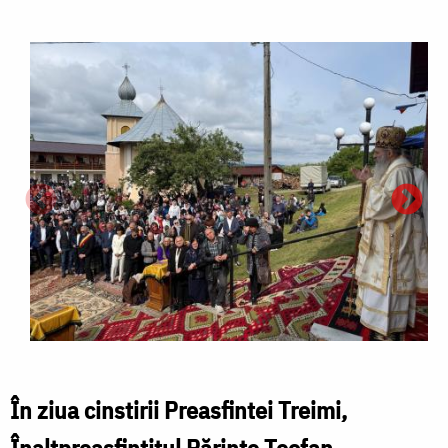
În ziua cinstirii Preasfintei Treimi,