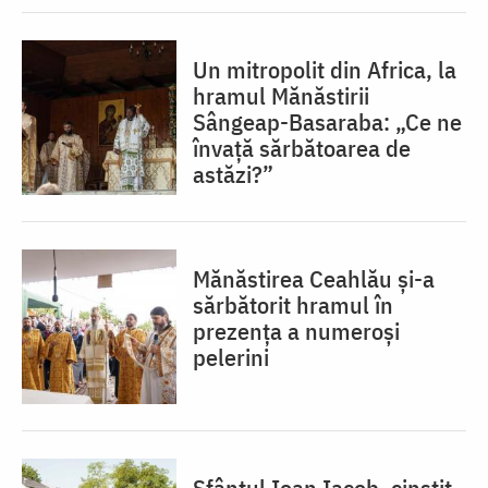
Un mitropolit din Africa, la
hramul Mănăstirii
Sângeap-Basaraba: „Ce ne
învață sărbătoarea de
astăzi?”
Mănăstirea Ceahlău și-a
sărbătorit hramul în
prezența a numeroși
pelerini
Sfântul Ioan Iacob, cinstit