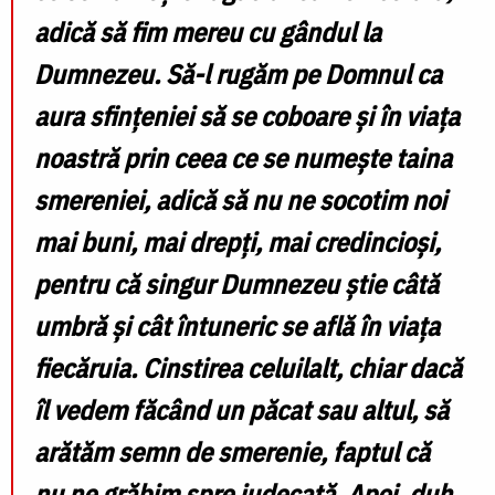
adică să fim mereu cu gândul la
Dumnezeu. Să-l rugăm pe Domnul ca
aura sfințeniei să se coboare și în viața
noastră prin ceea ce se numește taina
smereniei, adică să nu ne socotim noi
mai buni, mai drepți, mai credincioși,
pentru că singur Dumnezeu știe câtă
umbră și cât întuneric se află în viața
fiecăruia. Cinstirea celuilalt, chiar dacă
îl vedem făcând un păcat sau altul, să
arătăm semn de smerenie, faptul că
nu ne grăbim spre judecată.
Apoi, duh