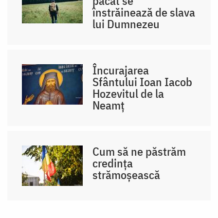
păcat se
înstrăinează de slava
lui Dumnezeu
Încurajarea
Sfântului Ioan Iacob
Hozevitul de la
Neamț
Cum să ne păstrăm
credința
strămoșească