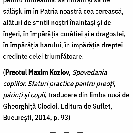
sălăşluim în Patria noastră cea cerească,
alături de sfinţii noştri înaintaşi şi de
îngeri, în împărăţia curăţiei şi a dragostei,
în împărăţia harului, în împărăţia dreptei
credinţe celei triumfătoare.
(
Preotul Maxim Kozlov
,
Spovedania
copiilor. Sfaturi practice pentru preoţi,
părinţi şi copii
, traducere din limba rusă de
Gheorghiţă Ciocioi, Editura de Suflet,
Bucureşti, 2014, p. 93)