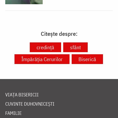
Citește despre:
credință
sfânt
Împărăția Cerurilor
Biserică
VIAȚA BISERICII
CUVINTE DUHOVNICEȘTI
FAMILIE