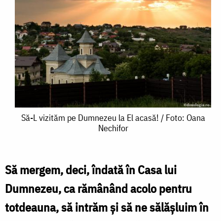
Să-
Să-L vizităm pe Dumnezeu la El acasă! / Foto: Oana
Nechifor
L
vizităm
pe
Să mergem, deci, îndată în Casa lui
Dumnezeu
Dumnezeu, ca rămânând acolo pentru
la
totdeauna, să intrăm și să ne sălășluim în
El