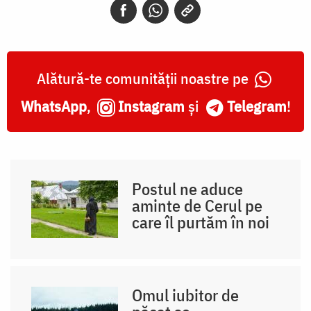
Alătură-te comunității noastre pe
WhatsApp
,
Instagram
și
Telegram
!
Postul ne aduce
aminte de Cerul pe
care îl purtăm în noi
Omul iubitor de