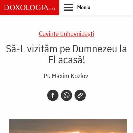
Skip
Meniu
to
main
Main
content
navigation
Cuvinte duhovnicești
Să-L vizităm pe Dumnezeu la
El acasă!
Pr. Maxim Kozlov