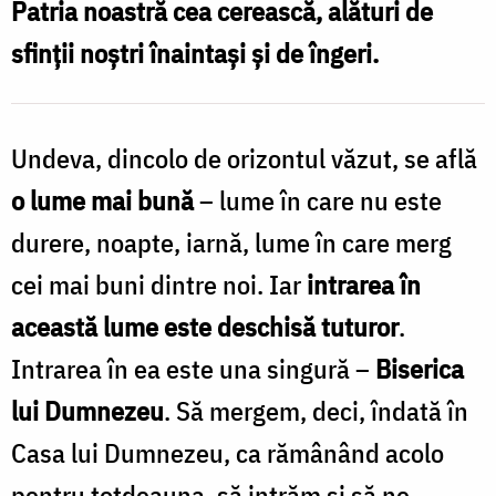
Patria noastră cea cerească, alături de
acasă!
sfinții noștri înaintași și de îngeri.
/
Foto:
Oana
Undeva, dincolo de orizontul văzut, se află
Nechifor
o lume mai bună
– lume în care nu este
durere, noapte, iarnă, lume în care merg
cei mai buni dintre noi. Iar
intrarea în
această lume este deschisă tuturor
.
Intrarea în ea este una singură –
Biserica
lui Dumnezeu
. Să mergem, deci, îndată în
Casa lui Dumnezeu, ca rămânând acolo
pentru totdeauna, să intrăm şi să ne