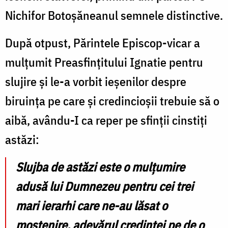
Nichifor Botoșăneanul semnele distinctive.
După otpust, Părintele Episcop-vicar a
mulțumit Preasfințitului Ignatie pentru
slujire și le-a vorbit ieșenilor despre
biruința pe care și credincioșii trebuie să o
aibă, avându-I ca reper pe sfinții cinstiți
astăzi:
Slujba de astăzi este o mulțumire
adusă lui Dumnezeu pentru cei trei
mari ierarhi care ne-au lăsat o
moștenire, adevărul credinței pe de o