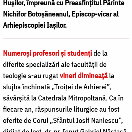
Hușilor, împreună cu Preasfințitul Părinte
Nichifor Botoșăneanul, Episcop-vicar al
Arhiepiscopiei Iașilor.
Numeroși profesori și studenți
de la
diferite specializări ale facultății de
teologie s-au rugat
vineri dimineață
la
slujba închinată „Troiței de Arhierei”,
săvârșită la Catedrala Mitropoltană. Ca în
fiecare an, răspunsurile liturgice au fost
oferite de Corul „Sfântul Iosif Naniescu”,
dirijat de lect. dr. pr. Ionuț Gabriel Năstasă.