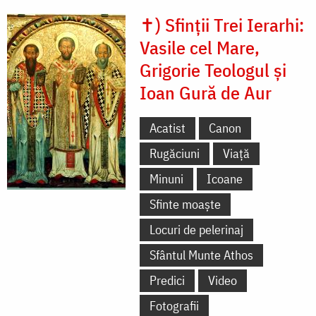
✝) Sfinții Trei Ierarhi:
Vasile cel Mare,
Grigorie Teologul și
Ioan Gură de Aur
Acatist
Canon
Rugăciuni
Viață
Minuni
Icoane
Sfinte moaște
Locuri de pelerinaj
Sfântul Munte Athos
Predici
Video
Fotografii