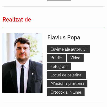
Realizat de
Flavius Popa
Cuvinte ale autorului
Predici
Video
Fotografii
Locuri de pelerinaj
Mănăstiri și biserici
Ortodoxia în lume