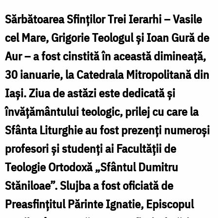
Nechifor
Sărbătoarea Sfinților Trei Ierarhi – Vasile
cel Mare, Grigorie Teologul și Ioan Gură de
F
Aur – a fost cinstită în această dimineață,
30 ianuarie, la Catedrala Mitropolitană din
N
Iași. Ziua de astăzi este dedicată și
învățământului teologic, prilej cu care la
Sfânta Liturghie au fost prezenți numeroși
profesori și studenți ai Facultății de
Teologie Ortodoxă „Sfântul Dumitru
Stăniloae”. Slujba a fost oficiată de
Preasfințitul Părinte Ignatie, Episcopul