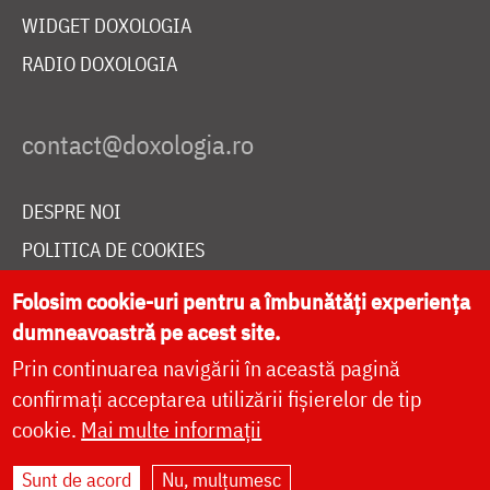
WIDGET DOXOLOGIA
RADIO DOXOLOGIA
DESPRE NOI
POLITICA DE COOKIES
DONEAZĂ ONLINE PENTRU CATEDRALA NAȚIONALĂ
Folosim cookie-uri pentru a îmbunătăți experiența
dumneavoastră pe acest site.
Prin continuarea navigării în această pagină
LIVE
confirmați acceptarea utilizării fișierelor de tip
cookie.
Mai multe informații
Site dezvoltat de
DOXOLOGIA MEDIA
,
Sunt de acord
Nu, mulțumesc