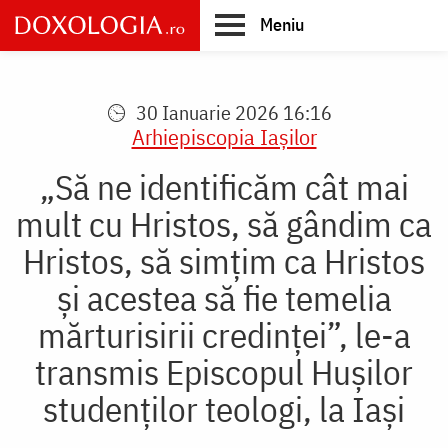
Skip
Meniu
to
main
Main
content
navigation
30 Ianuarie 2026 16:16
Arhiepiscopia Iaşilor
„Să ne identificăm cât mai
mult cu Hristos, să gândim ca
Hristos, să simțim ca Hristos
și acestea să fie temelia
mărturisirii credinței”, le-a
transmis Episcopul Hușilor
studenților teologi, la Iași