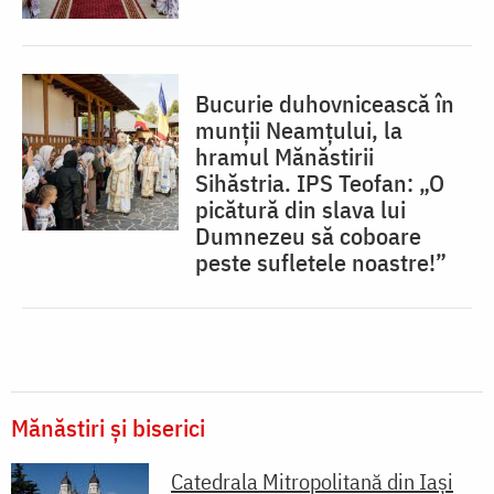
Bucurie duhovnicească în
munții Neamțului, la
hramul Mănăstirii
Sihăstria. IPS Teofan: „O
picătură din slava lui
Dumnezeu să coboare
peste sufletele noastre!”
Mănăstiri și biserici
Catedrala Mitropolitană din Iaşi