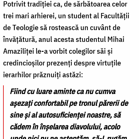
Potrivit tradiției ca, de sărbătoarea celor
trei mari arhierei, un student al Facultății
de Teologie să rostească un cuvânt de
învățătură, anul acesta studentul Mihai
Amaziliței le-a vorbit colegilor săi și
credincioșilor prezenți despre virtuțile
ierarhilor prăznuiți astăzi:
Fiind cu luare aminte ca nu cumva
așezați confortabil pe tronul părerii de
sine și al autosuficienței noastre, să
cădem în înșelarea diavolului, acolo
unde nici nu ne așteptăm, să-L rugăm