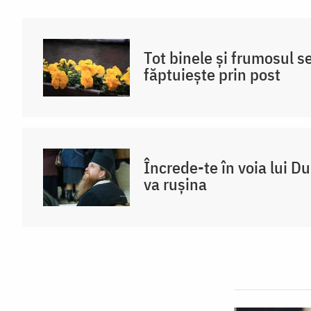
ceri. Rugăciunea
trebuie
Tot binele și frumosul s
făcută
făptuiește prin post
permanent
/
Foto:
Oana
Încrede-te în voia lui D
Nechifor
va rușina