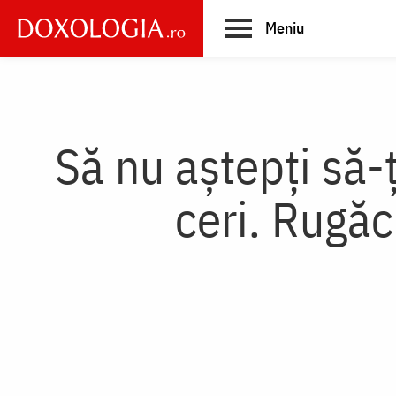
Skip
Meniu
to
main
Main
content
navigation
Să nu aștepți să-
ceri. Rugă