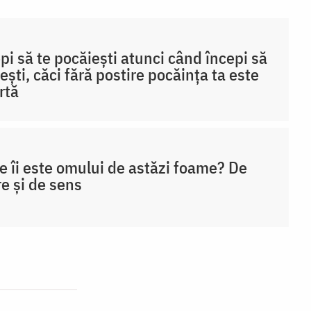
pi să te pocăiești atunci când începi să
ești, căci fără postire pocăința ta este
rtă
e îi este omului de astăzi foame? De
re și de sens