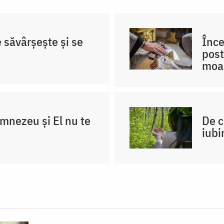
e săvârșește și se
Înce
post
moa
umnezeu și El nu te
De c
iubi