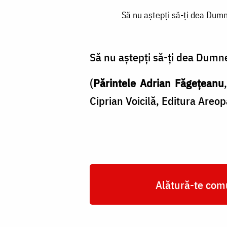
Să
Să nu aștepți să-ți dea Dumn
nu
aștepți
să-
Să nu aștepți să-ți dea Dumnez
ți
(
Părintele Adrian Făgețeanu
dea
Ciprian Voicilă, Editura Areop
Dumnezeu
fără
să
bați
și
Alătură-te comu
fără
să