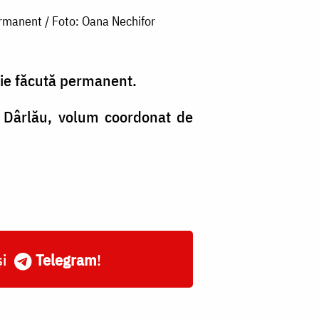
ermanent / Foto: Oana Nechifor
ie făcută permanent
.
i Dârlău, volum coordonat de
și
Telegram
!