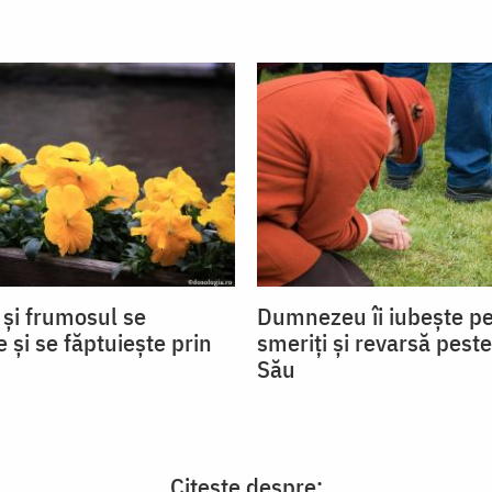
 și frumosul se
Dumnezeu îi iubește pe
 și se făptuiește prin
smeriți și revarsă peste
Său
Citește despre: