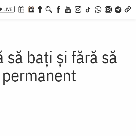
LIVE
09
să bați și fără să
ă permanent