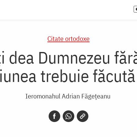
Citate ortodoxe
ți dea Dumnezeu fără 
ciunea trebuie făcut
Ieromonahul Adrian Făgețeanu