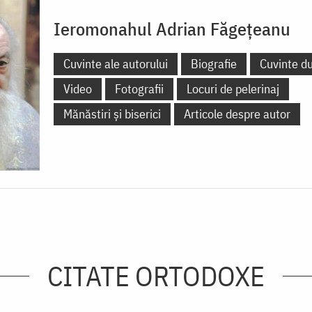
Ieromonahul Adrian Făgețeanu
Cuvinte ale autorului
Biografie
Cuvinte d
Video
Fotografii
Locuri de pelerinaj
Mănăstiri și biserici
Articole despre autor
CITATE ORTODOXE