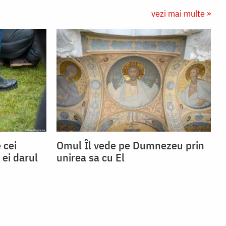
vezi mai multe »
 cei
Omul Îl vede pe Dumnezeu prin
 ei darul
unirea sa cu El