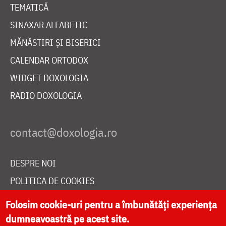
TEMATICĂ
SINAXAR ALFABETIC
MĂNĂSTIRI ȘI BISERICI
CALENDAR ORTODOX
WIDGET DOXOLOGIA
RADIO DOXOLOGIA
DESPRE NOI
POLITICA DE COOKIES
DONEAZĂ ONLINE PENTRU CATEDRALA NAȚIONALĂ
Folosim cookie-uri pentru a îmbunătăți experiența
dumneavoastră pe acest site.