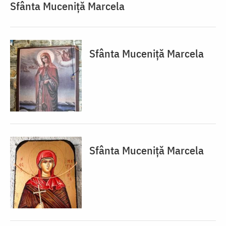
Sfânta Muceniță Marcela
Sfânta Muceniță Marcela
Sfânta Muceniță Marcela