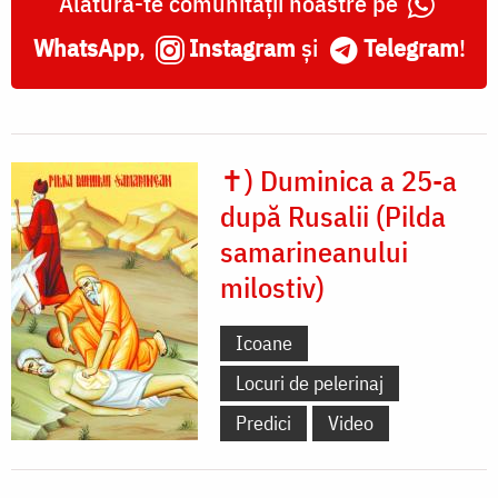
Alătură-te comunității noastre pe
WhatsApp
,
Instagram
și
Telegram
!
✝) Duminica a 25-a
după Rusalii (Pilda
samarineanului
milostiv)
Icoane
Locuri de pelerinaj
Predici
Video