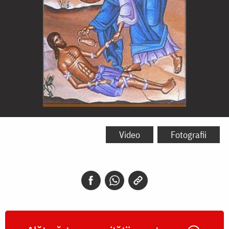
Samarineanul
milostiv
Video
Fotografii