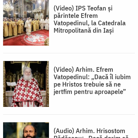
(Video) IPS Teofan și
părintele Efrem
Vatopedinul, la Catedrala
Mitropolitană din Iași
(Video) Arhim. Efrem
Vatopedinul: „Dacă îl iubim
pe Hristos trebuie să ne
jertfim pentru aproapele”
(Audio) Arhim. Hrisostom
Rădășanu: „Dacă dorim să