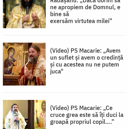
ne apropiem de Domnul, e
bine să
exersăm virtutea milei”
(Video) PS Macarie: „Avem
un suflet și avem o credință
și cu acestea nu ne putem
juca"
(Video) PS Macarie: „Ce
cruce grea este să îți duci la
groapă propriul copil….”