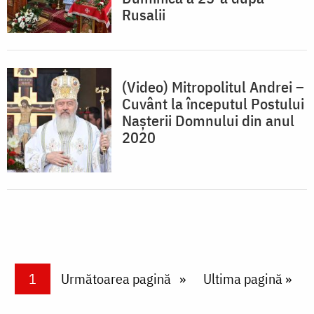
Rusalii
(Video) Mitropolitul Andrei –
Cuvânt la începutul Postului
Nașterii Domnului din anul
2020
Paginare
Current page
1
Next page
Următoarea pagină
Last page
Ultima pagină »