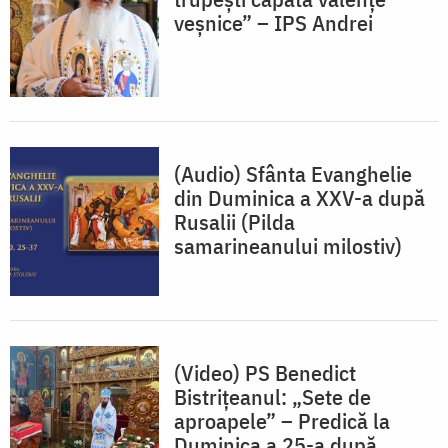
veșnice” – IPS Andrei
(Audio) Sfânta Evanghelie
din Duminica a XXV-a după
Rusalii (Pilda
samarineanului milostiv)
(Video) PS Benedict
Bistrițeanul: „Sete de
aproapele” – Predică la
Duminica a 25-a după