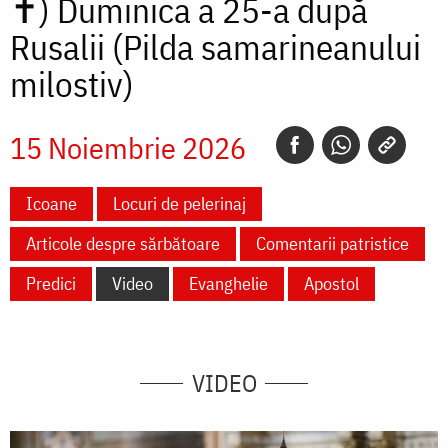
✝)
Duminica a 25-a după
Rusalii (Pilda samarineanului
milostiv)
15 Noiembrie 2026
Icoane
Locuri de pelerinaj
Articole despre sărbătoare
Comentarii patristice
Predici
Video
Evanghelie
Apostol
VIDEO