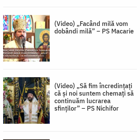
(Video) „Facând milă vom
dobândi milă” – PS Macarie
(Video) „Să fim încredințați
că și noi suntem chemați să
continuăm lucrarea
sfinților” – PS Nichifor