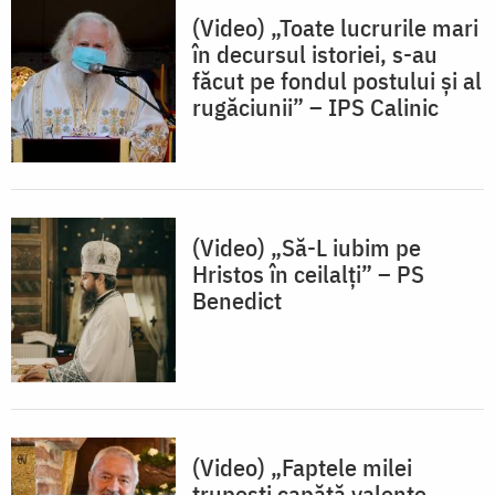
(Video) „Toate lucrurile mari
în decursul istoriei, s-au
făcut pe fondul postului și al
rugăciunii” – IPS Calinic
(Video) „Să-L iubim pe
Hristos în ceilalți” – PS
Benedict
(Video) „Faptele milei
trupești capătă valențe