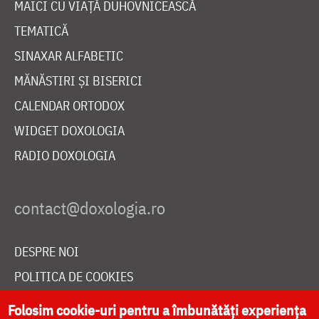
MAICI CU VIAȚĂ DUHOVNICEASCĂ
TEMATICĂ
SINAXAR ALFABETIC
MĂNĂSTIRI ȘI BISERICI
CALENDAR ORTODOX
WIDGET DOXOLOGIA
RADIO DOXOLOGIA
DESPRE NOI
POLITICA DE COOKIES
DONEAZĂ ONLINE PENTRU CATEDRALA NAȚIONALĂ
Folosim cookie-uri pentru a îmbunătăți experiența