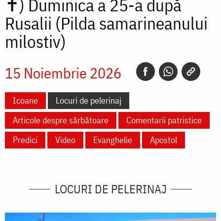
✝)
Duminica a 25-a după
Rusalii (Pilda samarineanului
milostiv)
15 Noiembrie 2026
Icoane
Locuri de pelerinaj
Articole despre sărbătoare
Comentarii patristice
Predici
Video
Evanghelie
Apostol
LOCURI DE PELERINAJ