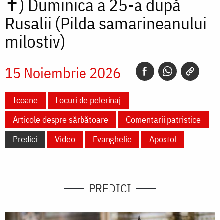
✝)
Duminica a 25-a după
Rusalii (Pilda samarineanului
milostiv)
15 Noiembrie 2026
Icoane
Locuri de pelerinaj
Articole despre sărbătoare
Comentarii patristice
Predici
Video
Evanghelie
Apostol
PREDICI