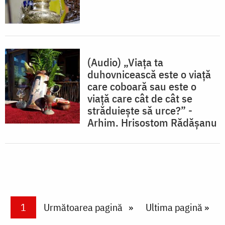
(Audio) „Viața ta
duhovnicească este o viață
care coboară sau este o
viață care cât de cât se
străduiește să urce?” -
Arhim. Hrisostom Rădășanu
Paginare
Current page
1
Next page
Următoarea pagină
Last page
Ultima pagină »