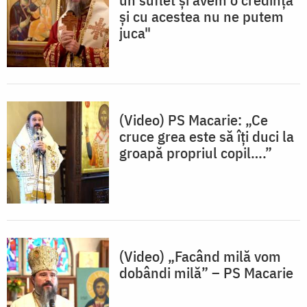
și cu acestea nu ne putem
juca"
(Video) PS Macarie: „Ce
cruce grea este să îți duci la
groapă propriul copil….”
(Video) „Facând milă vom
dobândi milă” – PS Macarie