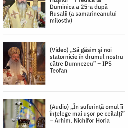
Duminica a 25-a după
Rusalii (a samarineanului
milostiv)
(Video) „Să găsim și noi
statornicie în drumul nostru
către Dumnezeu” – IPS
Teofan
(Audio) „În suferință omul îi
înțelege mai ușor pe ceilalți”
‒ Arhim. Nichifor Horia