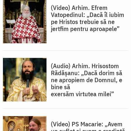
(Video) Arhim. Efrem
Vatopedinul: „Dacă îl iubim
pe Hristos trebuie să ne
jertfim pentru aproapele”
(Audio) Arhim. Hrisostom
Rădășanu: „Dacă dorim să
ne apropiem de Domnul, e
bine să
exersăm virtutea milei”
(Video) PS Macarie: „Avem
un suflet și avem o credință