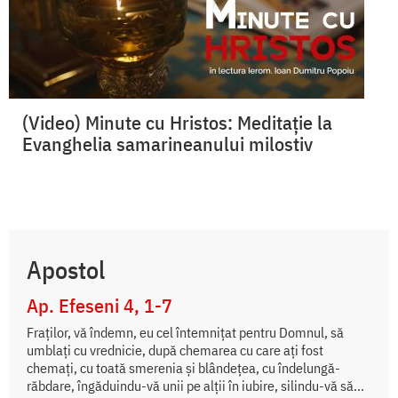
(Video) Minute cu Hristos: Meditație la
Evanghelia samarineanului milostiv
Apostol
Ap. Efeseni 4, 1-7
Fraților, vă îndemn, eu cel întemnițat pentru Domnul, să
umblați cu vrednicie, după chemarea cu care ați fost
chemați, cu toată smerenia și blândețea, cu îndelungă-
răbdare, îngăduindu-vă unii pe alții în iubire, silindu-vă să...