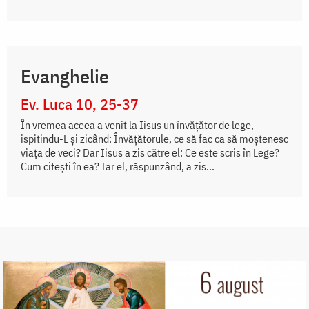
Evanghelie
Ev. Luca 10, 25-37
În vremea aceea a venit la Iisus un învățător de lege,
ispitindu-L și zicând: Învățătorule, ce să fac ca să moștenesc
viața de veci? Dar Iisus a zis către el: Ce este scris în Lege?
Cum citești în ea? Iar el, răspunzând, a zis...