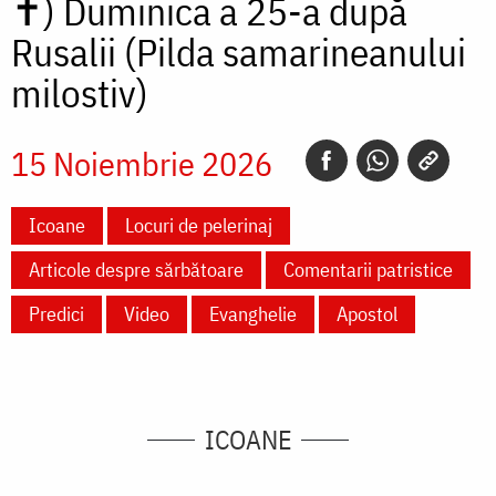
✝)
Duminica a 25-a după
Rusalii (Pilda samarineanului
milostiv)
15 Noiembrie 2026
Icoane
Locuri de pelerinaj
Articole despre sărbătoare
Comentarii patristice
Predici
Video
Evanghelie
Apostol
ICOANE