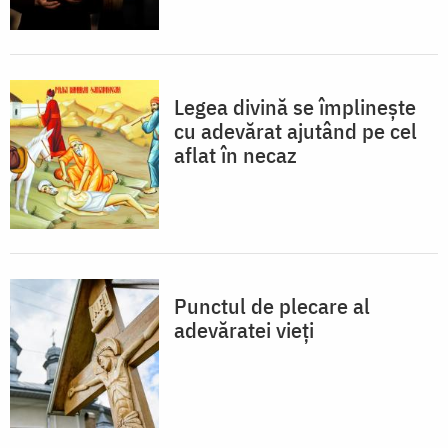
Legea divină se împlinește
cu adevărat ajutând pe cel
aflat în necaz
Punctul de plecare al
adevăratei vieți