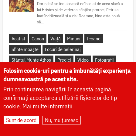
Dorind să se îndulcească neîncetat de acea slavă a
lui Hristos și de vederea sfinților proroci, Petru a
luat îndrăzneală și a zis: Doamne, bine este nouă
să...
Acatist
Canon
Viață
Minuni
Icoane
Sfinte moaște
Locuri de pelerinaj
Sfântul Munte Athos
Predici
Video
Fotografii
Folosim cookie-uri pentru a îmbunătăți experiența
dumneavoastră pe acest site.
Prin continuarea navigării în această pagină
confirmați acceptarea utilizării fișierelor de tip
Apostolul zilei
cookie.
Mai multe informații
Fraților, siliți-vă cu atât mai mult să faceți temeinice și chemarea și
alegerea voastră, de vreme ce, făcând acestea, nu veți greși
Sunt de acord
Nu, mulțumesc
niciodată. Că așa vi se va da cu bogăție...
Ap. II Petru 1, 10-19