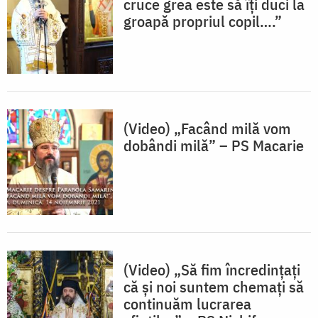
cruce grea este să îți duci la
groapă propriul copil….”
(Video) „Facând milă vom
dobândi milă” – PS Macarie
(Video) „Să fim încredințați
că și noi suntem chemați să
continuăm lucrarea