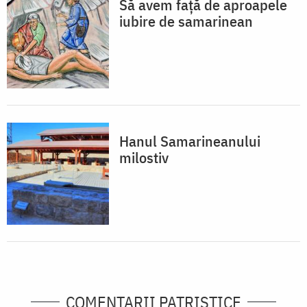
Să avem față de aproapele
iubire de samarinean
Hanul Samarineanului
milostiv
COMENTARII PATRISTICE