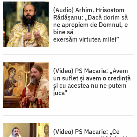
(Audio) Arhim. Hrisostom
Rădășanu: „Dacă dorim să
ne apropiem de Domnul, e
bine să
exersăm virtutea milei”
(Video) PS Macarie: „Avem
un suflet și avem o credință
și cu acestea nu ne putem
juca"
(Video) PS Macarie: „Ce