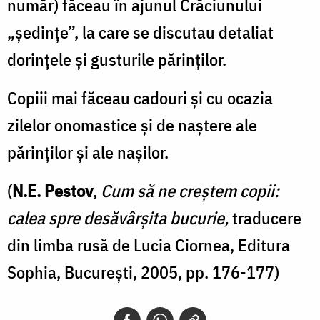
număr) făceau în ajunul Crăciunului
„şedinţe”, la care se discutau detaliat
dorinţele şi gusturile părinţilor.
Copiii mai făceau cadouri şi cu ocazia
zilelor onomastice şi de naştere ale
părinţilor şi ale naşilor.
(
N.E. Pestov
,
Cum să ne creştem copii:
calea spre desăvârşita bucurie,
traducere
din limba rusă de Lucia Ciornea, Editura
Sophia, București, 2005, pp. 176-177)