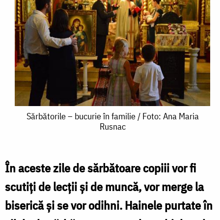
Sărbătorile
Sărbătorile – bucurie în familie / Foto: Ana Maria
Rusnac
–
bucurie
în
În aceste zile de sărbătoare copiii vor fi
familie
scutiţi de lecţii şi de muncă, vor merge la
/
biserică şi se vor odihni. Hainele purtate în
Foto: