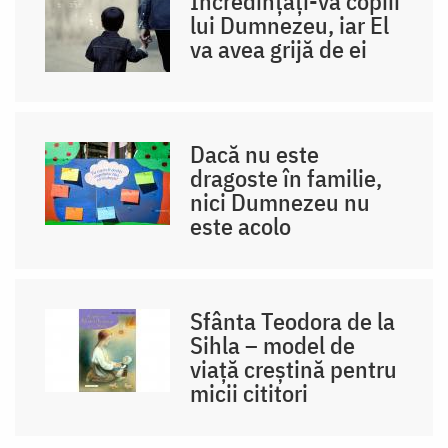
Încredințați-vă copiii
lui Dumnezeu, iar El
va avea grijă de ei
Dacă nu este
dragoste în familie,
nici Dumnezeu nu
este acolo
Sfânta Teodora de la
Sihla – model de
viaţă creştină pentru
micii cititori