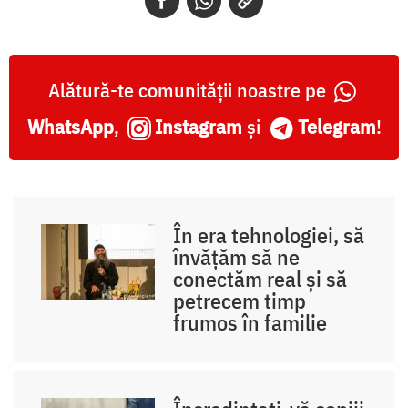
Alătură-te comunității noastre pe
WhatsApp
,
Instagram
și
Telegram
!
În era tehnologiei, să
învățăm să ne
conectăm real și să
petrecem timp
frumos în familie