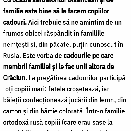
familie este bine să le facem copiilor
cadouri.
Aici trebuie să ne amintim de un
frumos obicei răspândit în familiile
nemţeşti şi, din păcate, puţin cunoscut în
Rusia. Este vorba de
cadourile pe care
membrii familiei şi le fac unii altora de
Crăciun
. La pregătirea cadourilor participă
toţi copiii mari: fetele croşetează, iar
băieţii confecţionează jucării din lemn, din
carton şi din hârtie colorată. Într-o familie
ortodoxă rusă copiii (care erau şase la