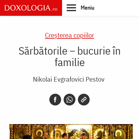
Skip
Meniu
to
main
Main
content
navigation
Creşterea copiilor
Sărbătorile – bucurie în
familie
Nikolai Evgrafovici Pestov