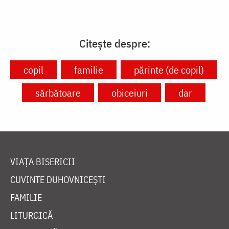
Citește despre:
copil
familie
părinte (de copil)
sărbătoare
obiceiuri
dar
VIAȚA BISERICII
CUVINTE DUHOVNICEȘTI
FAMILIE
LITURGICĂ