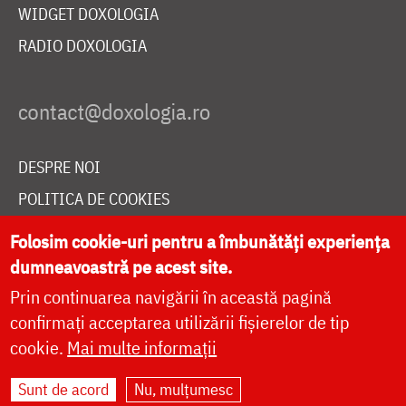
WIDGET DOXOLOGIA
RADIO DOXOLOGIA
DESPRE NOI
POLITICA DE COOKIES
DONEAZĂ ONLINE PENTRU CATEDRALA NAȚIONALĂ
Folosim cookie-uri pentru a îmbunătăți experiența
dumneavoastră pe acest site.
Prin continuarea navigării în această pagină
LIVE
confirmați acceptarea utilizării fișierelor de tip
cookie.
Mai multe informații
Site dezvoltat de
DOXOLOGIA MEDIA
,
Sunt de acord
Nu, mulțumesc