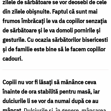
zilele de sărbătoare se vor deosebi de cele
Ana
din zilele obişnuite. Faptul că sunt mai
Maria
frumos îmbrăcaţi le va da copiilor senzaţia
Rusnac
de sărbătoare şi le va domoli pornirile şi
gesturile. Cu ocazia sărbătorilor bisericesti
şi de familie este bine să le facem copiilor
cadouri.
Copiii nu vor fi lăsaţi să mănânce ceva
înainte de ora stabilită pentru masă, iar
dulciurile li se vor da numai după ce au
mâncat.
Dulciurile şi, în genere, mâncarea