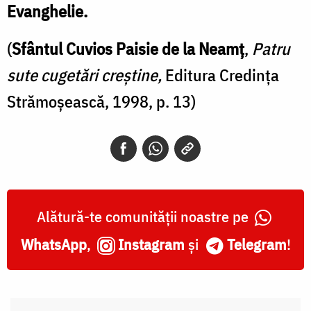
Evanghelie.
(
Sfântul Cuvios Paisie de la Neamţ
,
Patru
sute cugetări creştine,
Editura Credinţa
Strămoşească, 1998, p. 13)
Alătură-te comunității noastre pe
WhatsApp
,
Instagram
și
Telegram
!