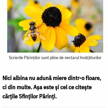
Scrierile
Scrierile Părinților sunt pline de nectarul învățăturilor
Părinților
sunt
Nici albina nu adună miere dintr-o floare,
pline
ci din multe. Așa este și cel ce citește
de
cărțile Sfinților Părinți.
nectarul
învățăturilor