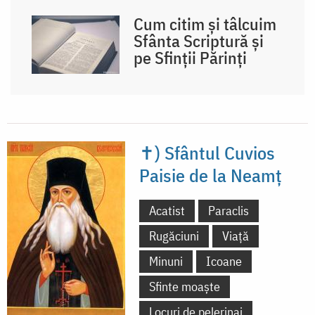
Cum citim și tâlcuim
Sfânta Scriptură și
pe Sfinții Părinți
✝) Sfântul Cuvios
Paisie de la Neamț
Acatist
Paraclis
Rugăciuni
Viață
Minuni
Icoane
Sfinte moaște
Locuri de pelerinaj