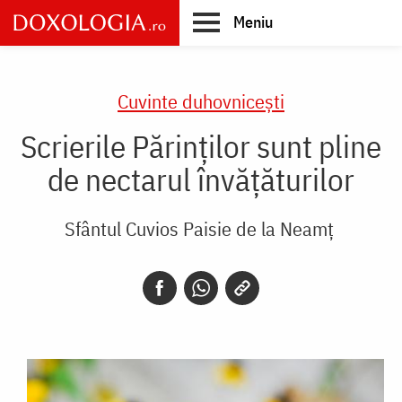
Skip
Meniu
to
main
Main
content
navigation
Cuvinte duhovnicești
Scrierile Părinților sunt pline
de nectarul învățăturilor
Sfântul Cuvios Paisie de la Neamț