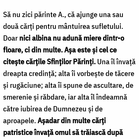
Să nu zici părinte A., că ajunge una sau
două cărţi pentru mântuirea sufletului.
Doar
nici albina nu adună miere dintr-o
floare, ci din multe. Aşa este şi cel ce
citeşte cărţile Sfinţilor Părinţi.
Una îl învaţă
dreapta credinţă; alta îi vorbeşte de tăcere
şi rugăciune; alta îi spune de ascultare, de
smerenie şi răbdare, iar alta îl îndeamnă
către iubirea de Dumnezeu şi de
aproapele.
Aşadar din multe cărţi
patristice învaţă omul să trăiască după