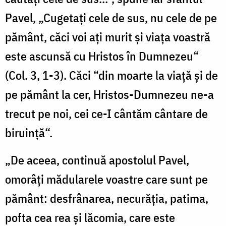
Pavel, „Cugetați cele de sus, nu cele de pe
pământ, căci voi ați murit și viața voastră
este ascunsă cu Hristos în Dumnezeu“
(Col. 3, 1-3). Căci “din moarte la viață și de
pe pământ la cer, Hristos-Dumnezeu ne-a
trecut pe noi, cei ce-I cântăm cântare de
biruință“.
„De aceea, continuă apostolul Pavel,
omorâți mădularele voastre care sunt pe
pământ: desfrânarea, necurăția, patima,
pofta cea rea și lăcomia, care este