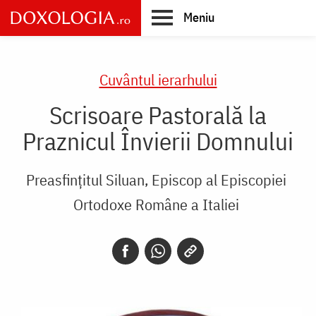
Skip
Meniu
to
main
Main
content
navigation
Cuvântul ierarhului
Scrisoare Pastorală la
Praznicul Învierii Domnului
Preasfințitul Siluan, Episcop al Episcopiei
Ortodoxe Române a Italiei