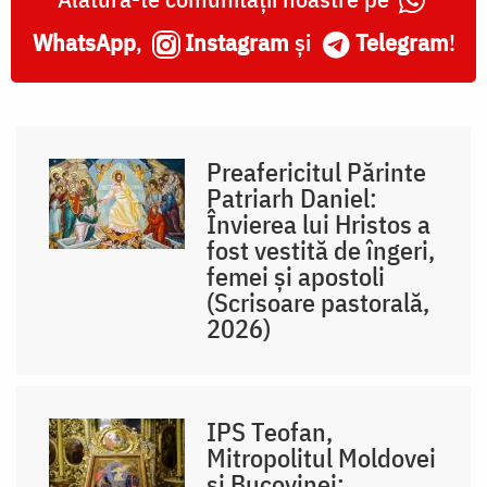
WhatsApp
,
Instagram
și
Telegram
!
Preafericitul Părinte
Patriarh Daniel:
Învierea lui Hristos a
fost vestită de îngeri,
femei și apostoli
(Scrisoare pastorală,
2026)
IPS Teofan,
Mitropolitul Moldovei
și Bucovinei: