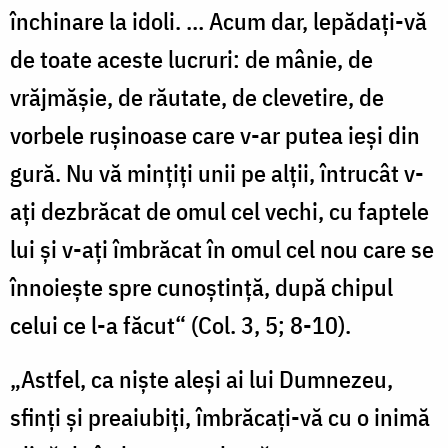
închinare la idoli. … Acum dar, lepădați-vă
de toate aceste lucruri: de mânie, de
vrăjmășie, de răutate, de clevetire, de
vorbele rușinoase care v-ar putea ieși din
gură. Nu vă mințiți unii pe alții, întrucât v-
ați dezbrăcat de omul cel vechi, cu faptele
lui și v-ați îmbrăcat în omul cel nou care se
înnoiește spre cunoștință, după chipul
celui ce l-a făcut“ (Col. 3, 5; 8-10).
„Astfel, ca niște aleși ai lui Dumnezeu,
sfinți și preaiubiți, îmbrăcați-vă cu o inimă