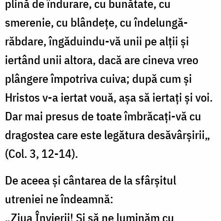
plină de îndurare, cu bunătate, cu
smerenie, cu blândețe, cu îndelungă-
răbdare, îngăduindu-vă unii pe alții și
iertând unii altora, dacă are cineva vreo
plângere împotriva cuiva; după cum și
Hristos v-a iertat vouă, așa să iertați și voi.
Dar mai presus de toate îmbrăcați-vă cu
dragostea care este legătura desăvârșirii„
(Col. 3, 12-14).
De aceea și cântarea de la sfârșitul
utreniei ne îndeamnă:
„Ziua Învierii! Și să ne luminăm cu