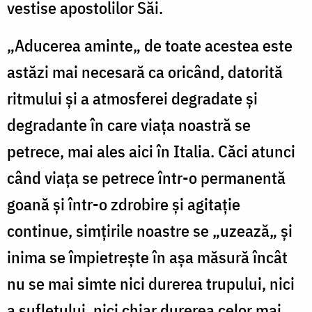
vestise apostolilor Săi.
„Aducerea aminte„ de toate acestea este
astăzi mai necesară ca oricând, datorită
ritmului și a atmosferei degradate și
degradante în care viața noastră se
petrece, mai ales aici în Italia. Căci atunci
când viața se petrece într-o permanentă
goană și într-o zdrobire și agitație
continue, simțirile noastre se „uzează„ și
inima se împietrește în așa măsură încât
nu se mai simte nici durerea trupului, nici
a sufletului, nici chiar durerea celor mai