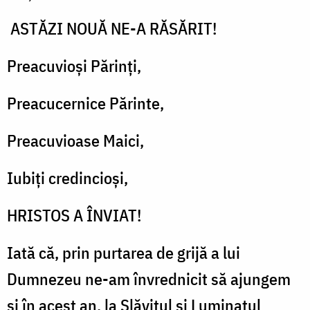
Praznicul
ASTĂZI NOUĂ NE-A RĂSĂRIT!
Învierii
Domnului
Preacuvioși Părinți,
Preacucernice Părinte,
Preacuvioase Maici,
Iubiți credincioși,
HRISTOS A ÎNVIAT!
Iată că, prin purtarea de grijă a lui
Dumnezeu ne-am învrednicit să ajungem
și în acest an, la Slăvitul și Luminatul