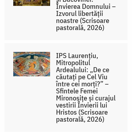
Învierea Domnului –
Izvorul libertăţii
noastre (Scrisoare
pastorală, 2026)
IPS Laurențiu,
Mitropolitul
Ardealului: „De ce
căutați pe Cel Viu
între cei morți?” –
Sfintele Femei
Mironosițe și curajul
vestirii Învierii lui
Hristos (Scrisoare
pastorală, 2026)