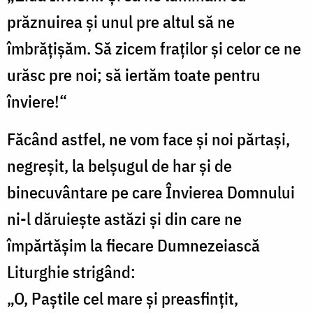
prăznuirea și unul pre altul să ne
îmbrățișăm. Să zicem fraților și celor ce ne
urăsc pre noi; să iertăm toate pentru
înviere!“
Făcând astfel, ne vom face și noi părtași,
negreșit, la belșugul de har și de
binecuvântare pe care Învierea Domnului
ni-l dăruiește astăzi și din care ne
împărtășim la fiecare Dumnezeiască
Liturghie strigând:
„O, Paștile cel mare și preasfințit,