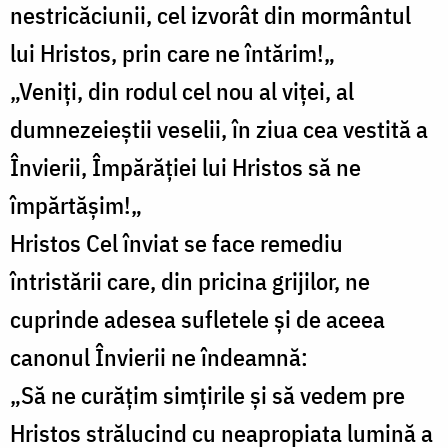
nestricăciunii, cel izvorât din mormântul
lui Hristos, prin care ne întărim!„
„Veniți, din rodul cel nou al viței, al
dumnezeieștii veselii, în ziua cea vestită a
Învierii, Împărăției lui Hristos să ne
împărtășim!„
Hristos Cel înviat se face remediu
întristării care, din pricina grijilor, ne
cuprinde adesea sufletele și de aceea
canonul Învierii ne îndeamnă:
„Să ne curățim simțirile și să vedem pre
Hristos strălucind cu neapropiata lumină a