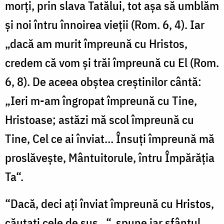
morți, prin slava Tatălui, tot așa să umblăm
și noi întru înnoirea vieții (Rom. 6, 4). Iar
„dacă am murit împreună cu Hristos,
credem că vom și trăi împreună cu El (Rom.
6, 8). De aceea obștea creștinilor cântă:
„Ieri m-am îngropat împreună cu Tine,
Hristoase; astăzi mă scol împreună cu
Tine, Cel ce ai înviat… Însuți împreună mă
proslăvește, Mântuitorule, întru Împărăția
Ta“.
“Dacă, deci ați înviat împreună cu Hristos,
căutați cele de sus…“, spune iar sfântul