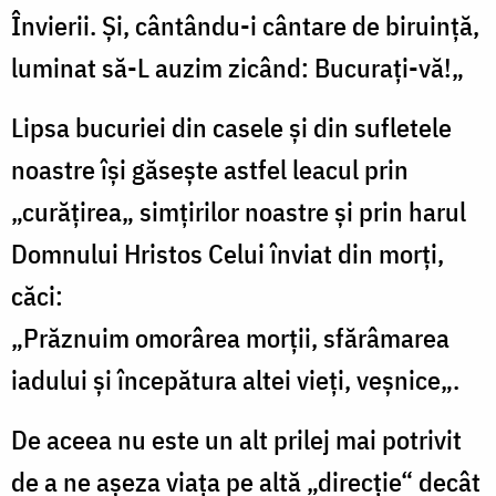
Învierii. Și, cântându-i cântare de biruință,
luminat să-L auzim zicând: Bucurați-vă!„
Lipsa bucuriei din casele și din sufletele
noastre își găsește astfel leacul prin
„curățirea„ simțirilor noastre și prin harul
Domnului Hristos Celui înviat din morți,
căci:
„Prăznuim omorârea morții, sfărâmarea
iadului și începătura altei vieți, veșnice„.
De aceea nu este un alt prilej mai potrivit
de a ne așeza viața pe altă „direcție“ decât