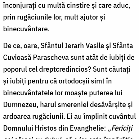
înconjuraţi cu multă cinstire şi care aduc,
prin rugăciunile lor, mult ajutor şi
binecuvântare.
De ce, oare, Sfântul Ierarh Vasile şi Sfânta
Cuvioasă Parascheva sunt atât de iubiţi de
poporul cel dreptcredincios? Sunt căutaţi
şi iubiţi pentru că ortodocşii simt în
binecuvântatele lor moaşte puterea lui
Dumnezeu, harul smereniei desăvârşite şi
ardoarea rugăciunii. Ei au împlinit cuvântul
Domnului Hristos din Evanghelie:
„Fericiţi