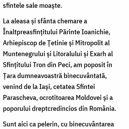
sfintele sale moaşte.
La aleasa şi sfânta chemare a
Înaltpreasfinţitului Părinte Ioanichie,
Arhiepiscop de Țetinie și Mitropolit al
Muntenegrului și Litoralului și Exarh al
Sfințitului Tron din Peci, am poposit în
Ţara dumneavoastră binecuvântată,
venind de la Iaşi, cetatea Sfintei
Parascheva, ocrotitoarea Moldovei şi a
poporului dreptcredincios din România.
Sunt aici ca pelerin, cu binecuvântarea