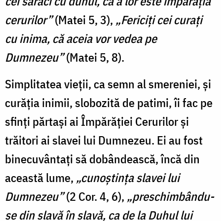
cei săraci cu duhul, că a lor este împărăţia
cerurilor”
(Matei 5, 3),
„Fericiţi cei curaţi
cu inima, că aceia vor vedea pe
Dumnezeu”
(Matei 5, 8).
Simplitatea vieţii, ca semn al smereniei, şi
curăţia inimii, slobozită de patimi, îi fac pe
sfinţi părtaşi ai Împărăţiei Cerurilor şi
trăitori ai slavei lui Dumnezeu. Ei au fost
binecuvântaţi să dobândească, încă din
această lume,
„cunoştinţa slavei lui
Dumnezeu”
(2 Cor. 4, 6),
„preschimbându-
se din slavă în slavă, ca de la Duhul lui