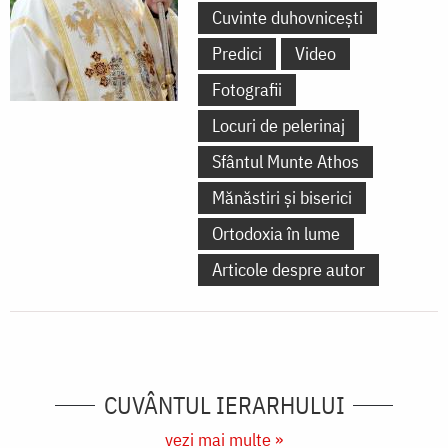
Cuvinte duhovnicești
Predici
Video
Fotografii
Locuri de pelerinaj
Sfântul Munte Athos
Mănăstiri și biserici
Ortodoxia în lume
Articole despre autor
CUVÂNTUL IERARHULUI
vezi mai multe »