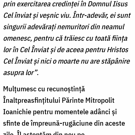
prin exercitarea credinţei în Domnul Iisus
Cel înviat şi veşnic viu. Într-adevăr, ei sunt
singurii adevăraţi nemuritori din neamul
omenesc, pentru că trăiesc cu toată fiinţa
lor în Cel Înviat şi de aceea pentru Hristos
Cel Înviat şi nici o moarte nu are stăpânire
asupra lor”
.
Mulţumesc cu recunoştinţă
Înaltpreasfinţitului Părinte Mitropolit
Ioanichie pentru momentele adânci şi
sfinte de împreună-rugăciune din aceste
zile. Îl aşteptăm din nou pe