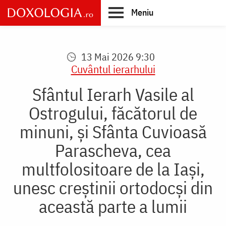
Skip
Meniu
to
main
Main
content
navigation
13 Mai 2026 9:30
Cuvântul ierarhului
Sfântul Ierarh Vasile al
Ostrogului, făcătorul de
minuni, şi Sfânta Cuvioasă
Parascheva, cea
multfolositoare de la Iaşi,
unesc creştinii ortodocşi din
această parte a lumii