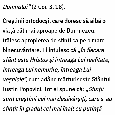
Domnului”
(2 Cor. 3, 18).
Creştinii ortodocşi, care doresc să aibă o
viaţă cât mai aproape de Dumnezeu,
trăiesc apropierea de sfinţi ca pe o mare
binecuvântare. Ei intuiesc că
„în fiecare
sfânt este Hristos şi întreaga Lui realitate,
întreaga Lui nemurire, întreaga Lui
veşnicie”,
cum adânc mărturiseşte Sfântul
Iustin Popovici. Tot el spune că:
„Sfinţii
sunt creştinii cei mai desăvârşiţi, care s-au
sfinţit în gradul cel mai înalt cu putinţă