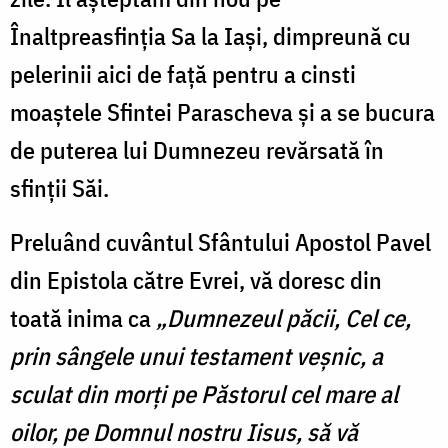
Înaltpreasfinţia Sa la Iaşi, dimpreună cu
pelerinii aici de faţă pentru a cinsti
moaştele Sfintei Parascheva şi a se bucura
de puterea lui Dumnezeu revărsată în
sfinţii Săi.
Preluând cuvântul Sfântului Apostol Pavel
din Epistola către Evrei, vă doresc din
toată inima ca
„Dumnezeul păcii, Cel ce,
prin sângele unui testament veşnic, a
sculat din morţi pe Păstorul cel mare al
oilor, pe Domnul nostru Iisus, să vă