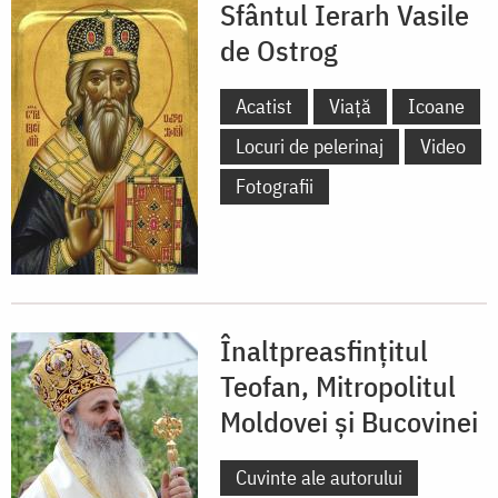
Sfântul Ierarh Vasile
de Ostrog
Acatist
Viață
Icoane
Locuri de pelerinaj
Video
Fotografii
Înaltpreasfințitul
Teofan, Mitropolitul
Moldovei și Bucovinei
Cuvinte ale autorului