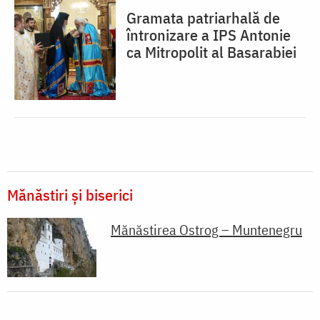
Gramata patriarhală de
întronizare a IPS Antonie
ca Mitropolit al Basarabiei
Mănăstiri și biserici
Mănăstirea Ostrog – Muntenegru