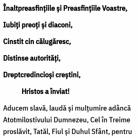
Înaltpreasfinţiile şi Preasfinţiile Voastre,
Iubiţi preoţi şi diaconi,
Cinstit cin călugăresc,
Distinse autorităţi,
Dreptcredincioşi creştini,
Hristos a înviat!
Aducem slavă, laudă şi mulţumire adâncă
Atotmilostivului Dumnezeu, Cel în Treime
proslăvit, Tatăl, Fiul şi Duhul Sfânt, pentru