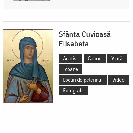
Sfânta Cuvioasă
Elisabeta
Acatist
Canon
Viață
Icoane
Locuri de pelerinaj
Video
Fotografii