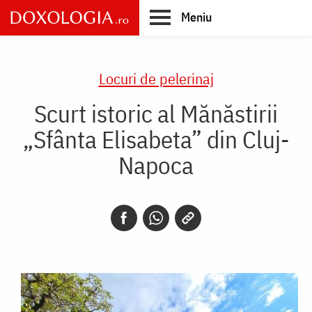
Skip
Meniu
to
main
Main
content
navigation
Locuri de pelerinaj
Scurt istoric al Mănăstirii
„Sfânta Elisabeta” din Cluj-
Napoca