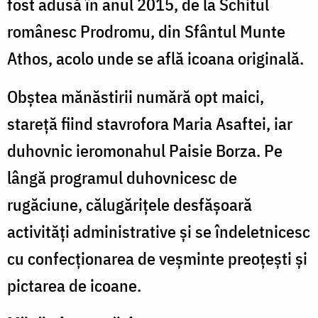
fost adusă în anul 2015, de la Schitul
românesc Prodromu, din Sfântul Munte
Athos, acolo unde se află icoana originală.
Obștea mănăstirii numără opt maici,
stareță fiind stavrofora Maria Asaftei, iar
duhovnic ieromonahul Paisie Borza. Pe
lângă programul duhovnicesc de
rugăciune, călugăriţele desfășoară
activităţi administrative și se îndeletnicesc
cu confecţionarea de veşminte preoţeşti și
pictarea de icoane.