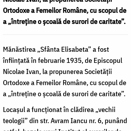
d
/
Ortodoxe a Femeilor Române, cu scopul de
C
Foto:
a „întreţine o şcoală de surori de caritate”.
Darius
/
Echim
F
Mănăstirea „Sfânta Elisabeta” a fost
D
înfiinţată în februarie 1935, de Episcopul
Nicolae Ivan, la propunerea Societăţii
Ortodoxe a Femeilor Române, cu scopul de
a „întreţine o şcoală de surori de caritate”.
Locaşul a funcţionat în clădirea „vechii
teologii” din str. Avram Iancu nr. 6, punând