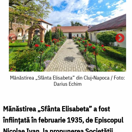
Mănăstirea
Mănăstirea „Sfânta Elisabeta” din Cluj-Napoca / Foto:
Darius Echim
„Sfânta
Elisabeta”
din
Mănăstirea „Sfânta Elisabeta” a fost
„
Cluj-
înfiinţată în februarie 1935, de Episcopul
E
Napoca
Nicolae Ivan, la propunerea Societăţii