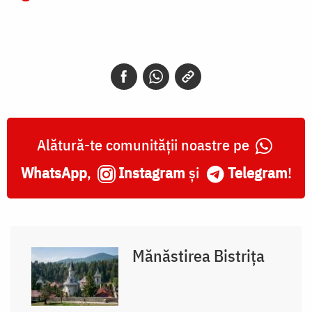
Alătură-te comunității noastre pe
WhatsApp
,
Instagram
și
Telegram
!
Mănăstirea Bistrița