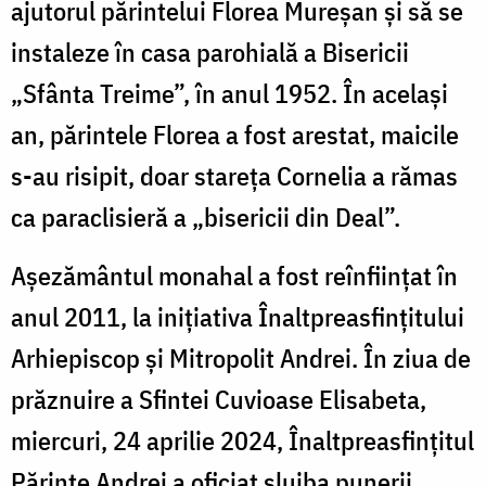
ajutorul părintelui Florea Mureşan şi să se
instaleze în casa parohială a Bisericii
„Sfânta Treime”, în anul 1952. În acelaşi
an, părintele Florea a fost arestat, maicile
s-au risipit, doar stareţa Cornelia a rămas
ca paraclisieră a „bisericii din Deal”.
Așezământul monahal a fost reînființat în
anul 2011, la inițiativa Înaltpreasfințitului
Arhiepiscop și Mitropolit Andrei.
În ziua de
prăznuire a Sfintei Cuvioase Elisabeta,
miercuri, 24 aprilie 2024, Înaltpreasfinţitul
Părinte Andrei
a oficiat slujba punerii