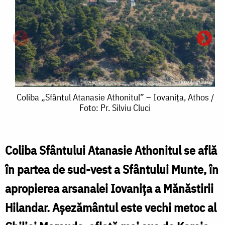
Coliba
Coliba „Sfântul Atanasie Athonitul” – Iovanița, Athos /
Foto: Pr. Silviu Cluci
„Sfântul
Atanasie
Athonitul”
Coliba Sfântului Atanasie Athonitul se află
C
C
–
în partea de sud-vest a Sfântului Munte, în
„
Iovanița,
apropierea arsanalei Iovaniţa a Mănăstirii
A
Athos
Hilandar. Aşezământul este vechi metoc al
A
/