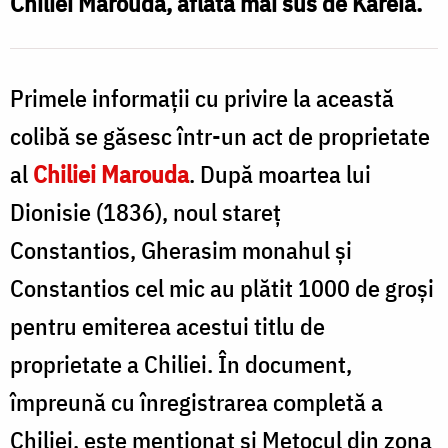
Chiliei Marouda, aflată mai sus de Kareia.
Foto:
I
Pr.
Silviu
Primele informaţii cu privire la această
/
Cluci
colibă se găsesc într-un act de proprietate
F
al
Chiliei Marouda
. După moartea lui
P
Dionisie (1836), noul stareț
S
Constantios, Gherasim monahul și
C
Constantios cel mic au plătit 1000 de groși
pentru emiterea acestui titlu de
proprietate a Chiliei. În document,
împreună cu înregistrarea completă a
Chiliei, este menționat și Metocul din zona