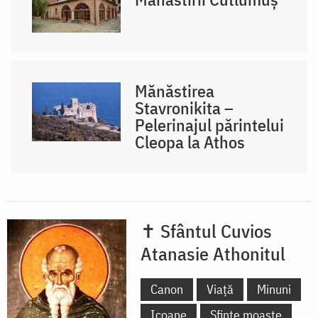
Mănăstirea
Stavronikita –
Pelerinajul părintelui
Cleopa la Athos
✝ Sfântul Cuvios
Atanasie Athonitul
Canon
Viață
Minuni
Icoane
Sfinte moaște