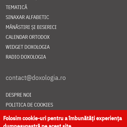
TEMATICĂ
SINAXAR ALFABETIC
MĂNĂSTIRI ȘI BISERICI
CALENDAR ORTODOX
WIDGET DOXOLOGIA
RADIO DOXOLOGIA
DESPRE NOI
POLITICA DE COOKIES
DONEAZĂ ONLINE PENTRU CATEDRALA NAȚIONALĂ
Folosim cookie-uri pentru a îmbunătăți experiența
dumneavoastră pe acest site.