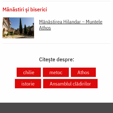
Mănăstiri și biserici
Mănăstirea Hilandar – Muntele
Athos
Citește despre:
chilie
metoc
Athos
istorie
Ansamblul clădirilor