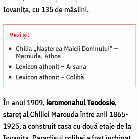
Iovanița, cu 135 de măslini.
Vezi și:
Chilia „Nașterea Maicii Domnului” –
Marouda, Athos
Lexicon athonit – Arsana
Lexicon athonit – Colibă
În anul 1909,
ieromonahul Teodosie
,
stareț al Chiliei Marouda între anii 1865-
1925, a construit casa cu două etaje de la
Iovanița. Paraclisul colibei a fost închinat