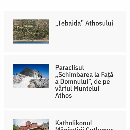
„Tebaida” Athosului
Paraclisul
„Schimbarea la Față
a Domnului”, de pe
vârful Muntelui
Athos
Katholikonul
Mănăstirii Cutlumuș