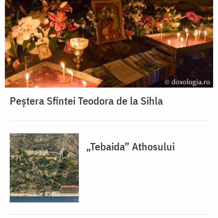
Peștera Sfintei Teodora de la Sihla
„Tebaida” Athosului