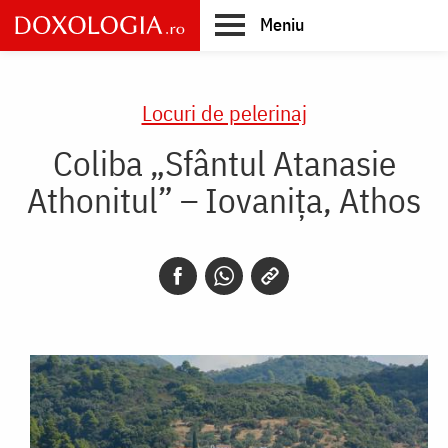
Skip
Meniu
to
main
Main
content
navigation
Locuri de pelerinaj
Coliba „Sfântul Atanasie
Athonitul” – Iovanița, Athos