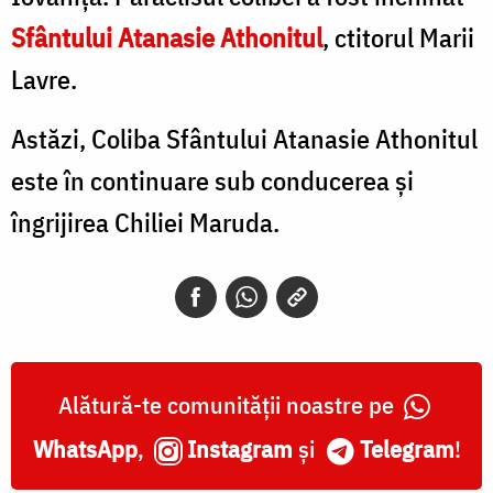
Sfântului Atanasie Athonitul
, ctitorul Marii
Lavre.
Astăzi, Coliba Sfântului Atanasie Athonitul
este în continuare sub conducerea și
îngrijirea Chiliei Maruda.
Alătură-te comunității noastre pe
WhatsApp
,
Instagram
și
Telegram
!