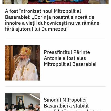
A fost întronizat noul Mitropolit al
Basarabiei: „Dorința noastră sinceră de
înnoire a vieții duhovnicești nu va rămâne
fără ajutorul lui Dumnezeu”
Preasfințitul Părinte
Antonie a fost ales
Mitropolit al Basarabiei
Sinodul Mitropoliei
Basarabiei a stabilit