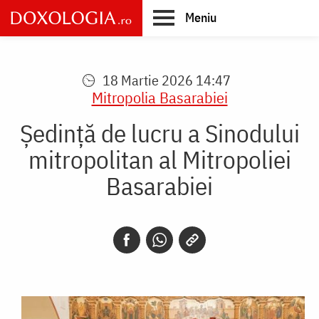
Skip
Meniu
to
main
Main
content
navigation
18 Martie 2026 14:47
Mitropolia Basarabiei
Ședință de lucru a Sinodului
mitropolitan al Mitropoliei
Basarabiei