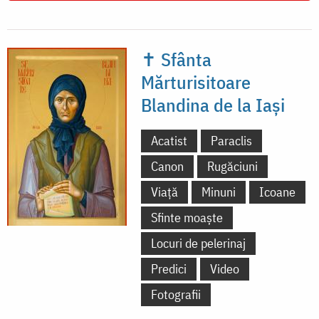
✝ Sfânta
Mărturisitoare
Blandina de la Iași
Acatist
Paraclis
Canon
Rugăciuni
Viață
Minuni
Icoane
Sfinte moaște
Locuri de pelerinaj
Predici
Video
Fotografii