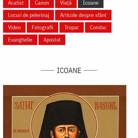
Acatist
Canon
Viață
Icoane
Locuri de pelerinaj
Articole despre sfânt
Video
Fotografii
Tropar
Condac
Evanghelie
Apostol
ICOANE