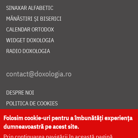
SINAXAR ALFABETIC
MĂNĂSTIRI ȘI BISERICI
CALENDAR ORTODOX
WIDGET DOXOLOGIA
RADIO DOXOLOGIA
DESPRE NOI
POLITICA DE COOKIES
DONEAZĂ ONLINE PENTRU CATEDRALA NAȚIONALĂ
Folosim cookie-uri pentru a îmbunătăți experiența
dumneavoastră pe acest site.
Prin continuarea navigării în această pagină
LIVE