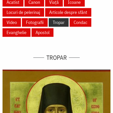
Acatist
Canon
Viață
Icoane
Locuri de pelerinaj
Articole despre sfânt
Video
Fotografii
Tropar
Condac
Evanghelie
Apostol
TROPAR