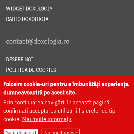
WIDGET DOXOLOGIA
RADIO DOXOLOGIA
DESPRE NOI
POLITICA DE COOKIES
DONEAZĂ ONLINE PENTRU CATEDRALA NAȚIONALĂ
Folosim cookie-uri pentru a îmbunătăți experiența
dumneavoastră pe acest site.
Prin continuarea navigării în această pagină
LIVE
confirmați acceptarea utilizării fișierelor de tip
cookie.
Mai multe informații
Site dezvoltat de
DOXOLOGIA MEDIA
,
Sunt de acord
Nu, mulțumesc