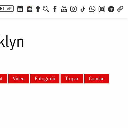
LIVE
06
klyn
nt
Video
Fotografii
Tropar
Condac