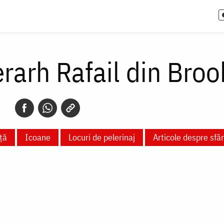
erarh Rafail din Broo
ță
Icoane
Locuri de pelerinaj
Articole despre sfâ