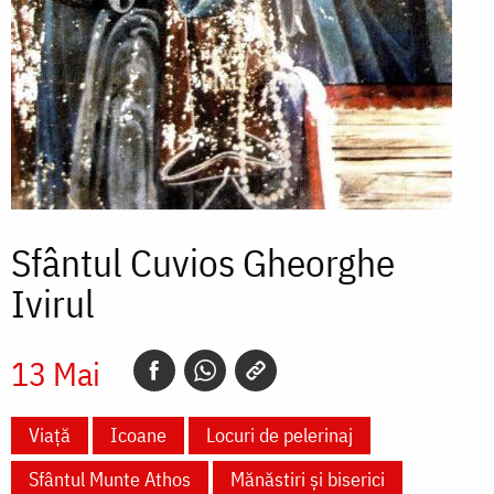
Sfântul Cuvios Gheorghe
Ivirul
13 Mai
Viață
Icoane
Locuri de pelerinaj
Sfântul Munte Athos
Mănăstiri și biserici