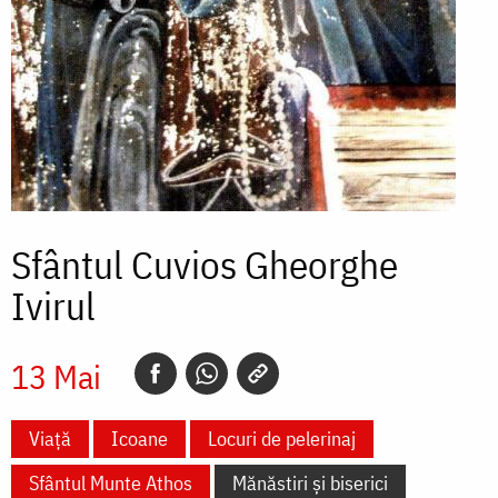
Sfântul Cuvios Gheorghe
Ivirul
13 Mai
Viață
Icoane
Locuri de pelerinaj
Sfântul Munte Athos
Mănăstiri și biserici