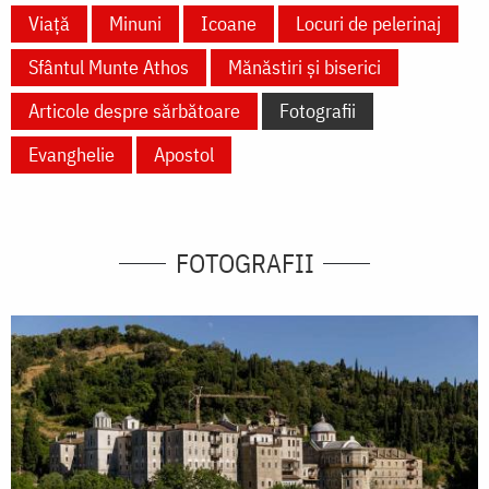
Viață
Minuni
Icoane
Locuri de pelerinaj
Sfântul Munte Athos
Mănăstiri și biserici
Articole despre sărbătoare
Fotografii
Evanghelie
Apostol
FOTOGRAFII