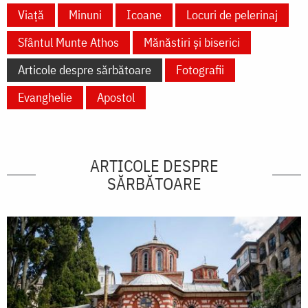
Viață
Minuni
Icoane
Locuri de pelerinaj
Sfântul Munte Athos
Mănăstiri și biserici
Articole despre sărbătoare
Fotografii
Evanghelie
Apostol
ARTICOLE DESPRE
SĂRBĂTOARE