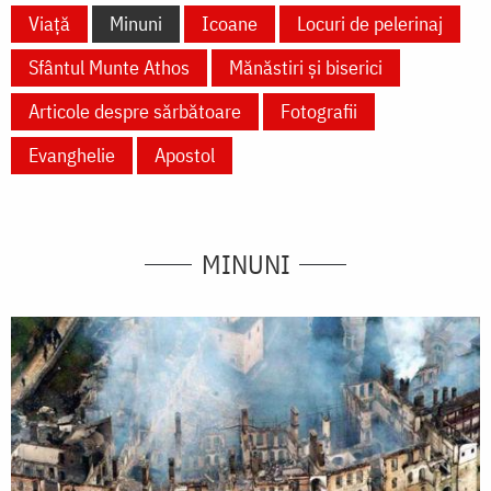
Viață
Minuni
Icoane
Locuri de pelerinaj
Sfântul Munte Athos
Mănăstiri și biserici
Articole despre sărbătoare
Fotografii
Evanghelie
Apostol
MINUNI