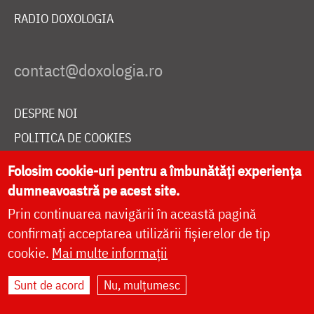
RADIO DOXOLOGIA
DESPRE NOI
POLITICA DE COOKIES
DONEAZĂ ONLINE PENTRU CATEDRALA NAȚIONALĂ
Folosim cookie-uri pentru a îmbunătăți experiența
dumneavoastră pe acest site.
Prin continuarea navigării în această pagină
LIVE
confirmați acceptarea utilizării fișierelor de tip
cookie.
Mai multe informații
Site dezvoltat de
DOXOLOGIA MEDIA
,
Sunt de acord
Nu, mulțumesc
Arhiepiscopia Iașilor | ©
doxologia.ro