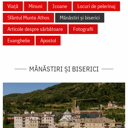
Viață
Minuni
Icoane
Locuri de pelerinaj
Sfântul Munte Athos
Mănăstiri și biserici
Articole despre sărbătoare
Fotografii
Evanghelie
Apostol
MĂNĂSTIRI ȘI BISERICI