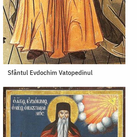
Sfântul Evdochim Vatopedinul