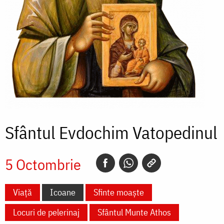
Sfântul Evdochim Vatopedinul
5 Octombrie
Viață
Icoane
Sfinte moaște
Locuri de pelerinaj
Sfântul Munte Athos