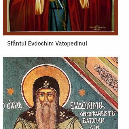
Sfântul Evdochim Vatopedinul