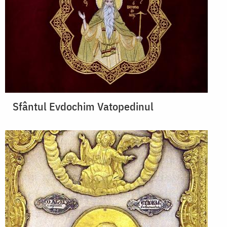
Sfântul Evdochim Vatopedinul