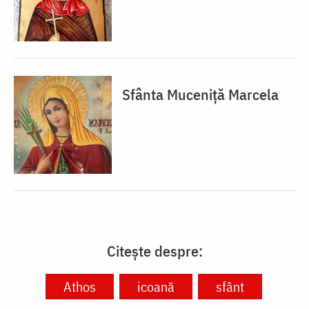
Sfânta Muceniță Marcela
Citește despre:
Athos
icoană
sfânt