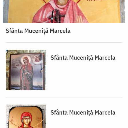
Sfânta Muceniță Marcela
Sfânta Muceniță Marcela
Sfânta Muceniță Marcela