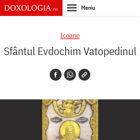
Skip
Meniu
to
main
Main
content
navigation
Icoane
Sfântul Evdochim Vatopedinul