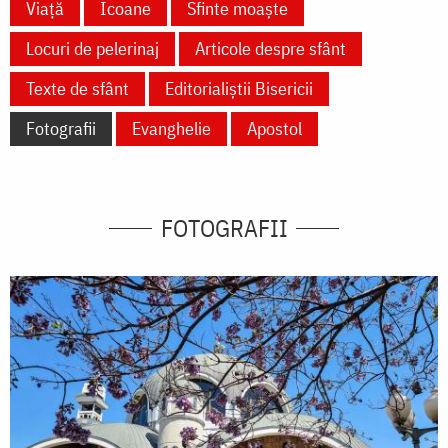
Viață
Icoane
Sfinte moaște
Locuri de pelerinaj
Articole despre sfânt
Texte de sfânt
Editorialiștii Bisericii
Fotografii
Evanghelie
Apostol
FOTOGRAFII