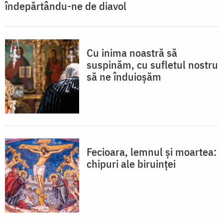
îndepărtându-ne de diavol
Cu inima noastră să
suspinăm, cu sufletul nostru
să ne înduioșăm
Fecioara, lemnul și moartea:
chipuri ale biruinței