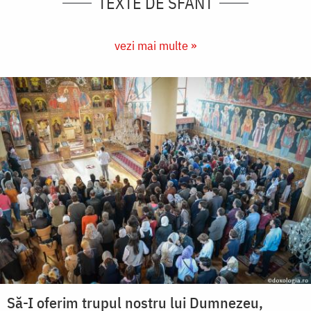
TEXTE DE SFÂNT
vezi mai multe »
Să-I oferim trupul nostru lui Dumnezeu,