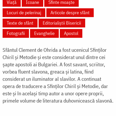
Viață
Icoane
Sfinte moaște
Locuri de pelerinaj
Articole despre sfânt
Texte de sfânt
Editorialiștii Bisericii
Fotografii
Evanghelie
Apostol
Sfântul Clement de Ohrida a fost ucenicul Sfinților
Chiril și Metodie și este considerat unul dintre cei
șapte apostoli ai Bulgariei. A fost savant, scriitor,
vorbea fluent slavona, greaca și latina, fiind
considerat un iluminator al slavilor. A continuat
opera de traducere a Sfinților Chiril și Metodie, dar
este și în același timp autor a unor opere proprii,
primele volume de literatura duhovnicească slavonă.