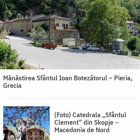
Mănăstirea Sfântul Ioan Botezătorul – Pieria,
Grecia
(Foto) Catedrala „Sfântul
Clement” din Skopje ‒
Macedonia de Nord