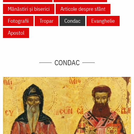
Mănăstiri și biserici
Articole despre sfânt
Fotografii
Tropar
Condac
Evanghelie
Apostol
CONDAC