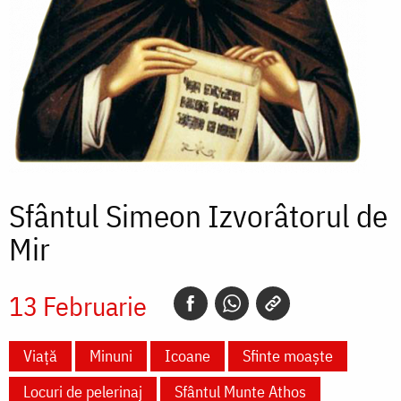
Sfântul Simeon Izvorâtorul de
Mir
13 Februarie
Viață
Minuni
Icoane
Sfinte moaște
Locuri de pelerinaj
Sfântul Munte Athos