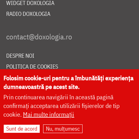
WIDGET DOXOLOGIA
RADIO DOXOLOGIA
DESPRE NOI
POLITICA DE COOKIES
DONEAZĂ ONLINE PENTRU CATEDRALA NAȚIONALĂ
Folosim cookie-uri pentru a îmbunătăți experiența
dumneavoastră pe acest site.
Prin continuarea navigării în această pagină
LIVE
confirmați acceptarea utilizării fișierelor de tip
cookie.
Mai multe informații
Sunt de acord
Nu, mulțumesc
Site dezvoltat de
DOXOLOGIA MEDIA
,