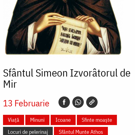
Sfântul Simeon Izvorâtorul de
Mir
13 Februarie
Viață
Minuni
Icoane
Sfinte moaște
Locuri de pelerinaj
Sfântul Munte Athos