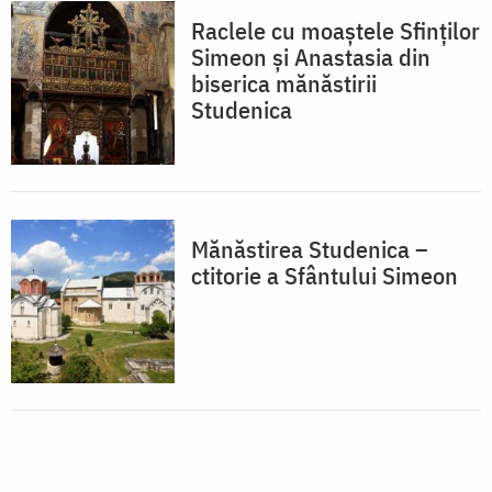
Raclele cu moaştele Sfinţilor
Simeon şi Anastasia din
biserica mănăstirii
Studenica
Mănăstirea Studenica –
ctitorie a Sfântului Simeon