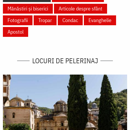
Mănăstiri și biserici
Articole despre sfânt
Fotografii
Tropar
Condac
Evanghelie
Apostol
LOCURI DE PELERINAJ