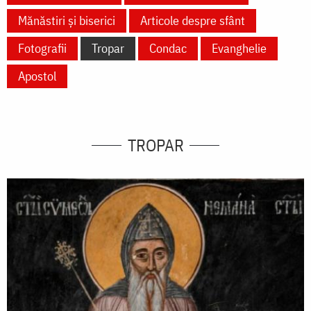
Mănăstiri și biserici
Articole despre sfânt
Fotografii
Tropar
Condac
Evanghelie
Apostol
TROPAR