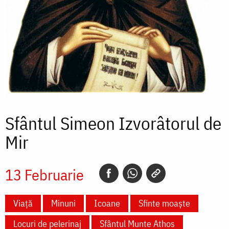
Sfântul Simeon Izvorâtorul de
Mir
13 Februarie
Viață
Minuni
Icoane
Sfinte moaște
Locuri de pelerinaj
Sfântul Munte Athos