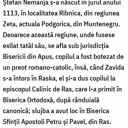
Ștefan Nemanja s-a născut în jurul anului
1113, în localitatea Ribnica, din regiunea
Zeta, actuala Podgorica, din Muntenegru.
Deoarece această regiune, unde fusese
exilat tatăl său, se afla sub jurisdicția
Bisericii din Apus, copilul a fost botezat de
un preot romano-catolic, însă, când Zavida
s-a întors în Raska, el și-a dus copilul la
episcopul Calinic de Ras, care l-a primit în
Biserica Ortodoxă, după rânduială
canonică; slujba a avut loc în Biserica
Sfinții Apostoli Petru și Pavel, din Ras.