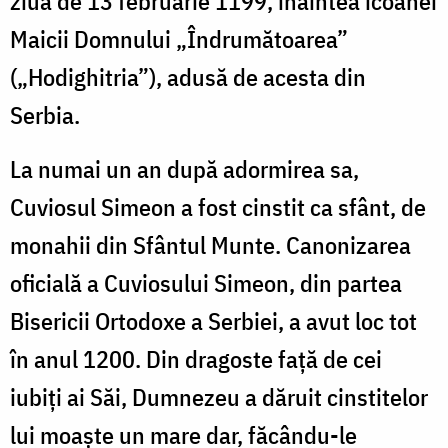
ziua de 13 februarie 1199, înaintea icoanei
Maicii Domnului „Îndrumătoarea”
(„Hodighitria”), adusă de acesta din
Serbia.
La numai un an după adormirea sa,
Cuviosul Simeon a fost cinstit ca sfânt, de
monahii din Sfântul Munte. Canonizarea
oficială a Cuviosului Simeon, din partea
Bisericii Ortodoxe a Serbiei, a avut loc tot
în anul 1200. Din dragoste față de cei
iubiți ai Săi, Dumnezeu a dăruit cinstitelor
lui moaște un mare dar, făcându-le