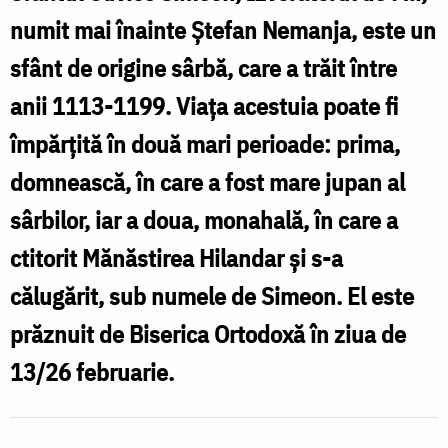
Simeon,
numit mai înainte Ștefan Nemanja, este un
izvorâtorul
sfânt de origine sârbă, care a trăit între
de
anii 1113-1199. Viața acestuia poate fi
mir
împărțită în două mari perioade: prima,
domnească, în care a fost mare jupan al
sârbilor, iar a doua, monahală, în care a
ctitorit Mănăstirea Hilandar și s-a
călugărit, sub numele de Simeon. El este
prăznuit de Biserica Ortodoxă în ziua de
13/26 februarie.