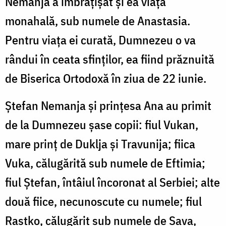
Nemanja a îmbrățișat și ea viața
monahală, sub numele de Anastasia.
Pentru viața ei curată, Dumnezeu o va
rândui în ceata sfinților, ea fiind prăznuită
de Biserica Ortodoxă în ziua de 22 iunie.
Ștefan Nemanja și prințesa Ana au primit
de la Dumnezeu șase copii: fiul Vukan,
mare prinț de Duklja și Travunija; fiica
Vuka, călugărită sub numele de Eftimia;
fiul Ștefan, întâiul încoronat al Serbiei; alte
două fiice, necunoscute cu numele; fiul
Rastko, călugărit sub numele de Sava,