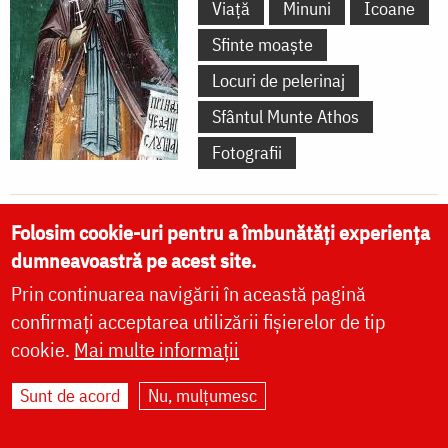
Viață
Minuni
Icoane
Sfinte moaște
Locuri de pelerinaj
Sfântul Munte Athos
Fotografii
Folosim cookie-uri pentru a îmbunătăți experiența
dumneavoastră pe acest site.
VIEŢILE SFINŢILOR
Prin continuarea navigării în această pagină
confirmați acceptarea utilizării fișierelor de tip
vezi mai multe »
cookie.
Mai multe informații
Sunt de acord
Nu, mulțumesc