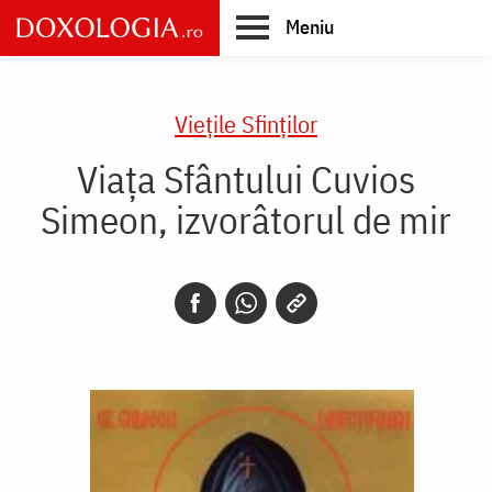
Skip
Meniu
to
main
Main
content
navigation
Vieţile Sfinţilor
Viața Sfântului Cuvios
Simeon, izvorâtorul de mir