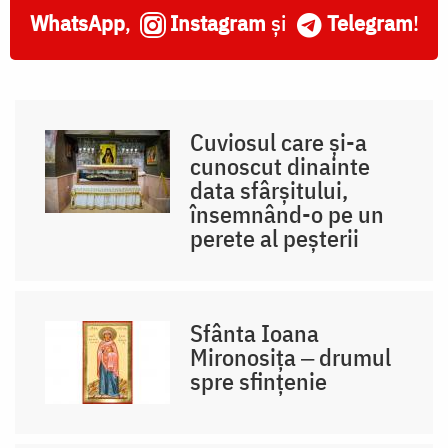
WhatsApp
,
Instagram
și
Telegram
!
Cuviosul care și-a
cunoscut dinainte
data sfârșitului,
însemnând-o pe un
perete al peșterii
Sfânta Ioana
Mironosița ‒ drumul
spre sfințenie