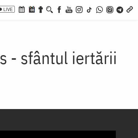
LIVE
08
- sfântul iertării