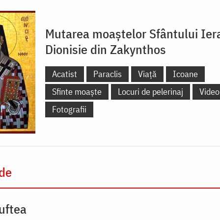
Mutarea moaștelor Sfântului Ier
Dionisie din Zakynthos
Acatist
Paraclis
Viață
Icoane
Sfinte moaște
Locuri de pelerinaj
Video
Fotografii
 de
uftea