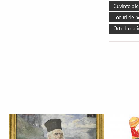
Cuvinte ale
Locuri de p
Ortodoxia 