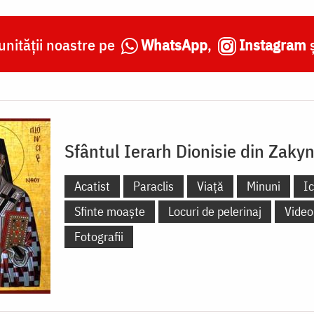
nității noastre pe
WhatsApp
,
Instagram
Sfântul Ierarh Dionisie din Zaky
Acatist
Paraclis
Viață
Minuni
I
Sfinte moaște
Locuri de pelerinaj
Video
Fotografii