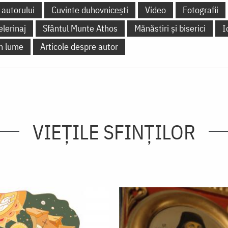
 autorului
Cuvinte duhovnicești
Video
Fotografii
elerinaj
Sfântul Munte Athos
Mănăstiri și biserici
I
în lume
Articole despre autor
VIEŢILE SFINŢILOR