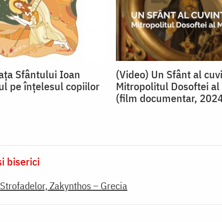
ața Sfântului Ioan
(Video) Un Sfânt al cuvi
l pe înțelesul copiilor
Mitropolitul Dosoftei a
(film documentar, 202
i biserici
Strofadelor, Zakynthos – Grecia