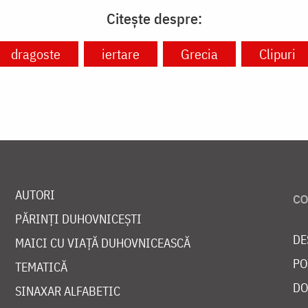
Citește despre:
dragoste
iertare
Grecia
Clipuri
AUTORI
PĂRINȚI DUHOVNICEȘTI
DE
MAICI CU VIAȚĂ DUHOVNICEASCĂ
PO
TEMATICĂ
DO
SINAXAR ALFABETIC