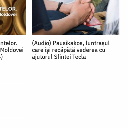
ntelor.
(Audio) Pausikakos, luntraşul
l Moldovei
care îşi recăpătă vederea cu
4)
ajutorul Sfintei Tecla