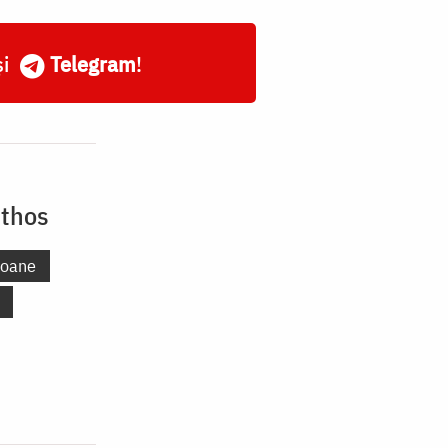
și
Telegram
!
nthos
coane