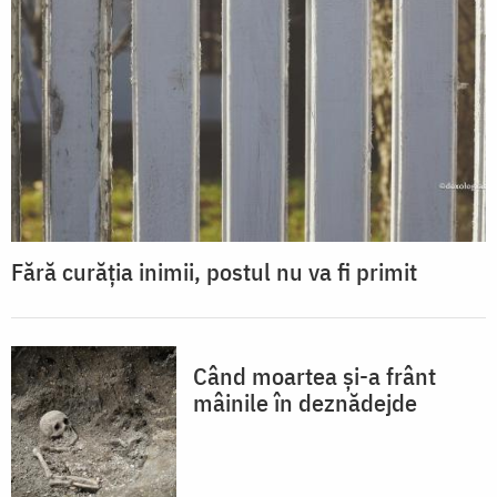
Fără curăția inimii, postul nu va fi primit
Când moartea și-a frânt
mâinile în deznădejde