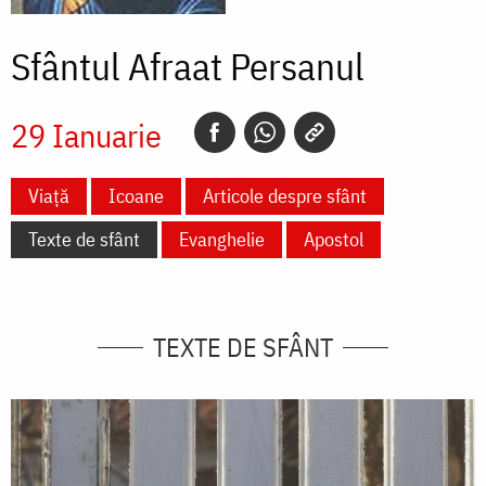
Sfântul Afraat Persanul
29 Ianuarie
Viață
Icoane
Articole despre sfânt
Texte de sfânt
Evanghelie
Apostol
TEXTE DE SFÂNT