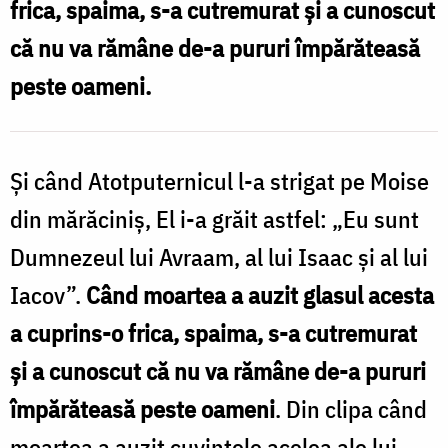
frica, spaima, s-a cutremurat și a cunoscut
deznădejde
că nu va rămâne de-a pururi împărăteasă
/
peste oameni.
Foto:
doxologia.ro
Și când Atotputernicul l-a strigat pe Moise
din mărăciniș, El i-a grăit astfel: „Eu sunt
Dumnezeul lui Avraam, al lui Isaac și al lui
Iacov”.
Când moartea a auzit glasul acesta
a cuprins-o frica, spaima, s-a cutremurat
și a cunoscut că nu va rămâne de-a pururi
împărăteasă peste oameni
. Din clipa când
moartea a auzit cuvintele acelea ale lui