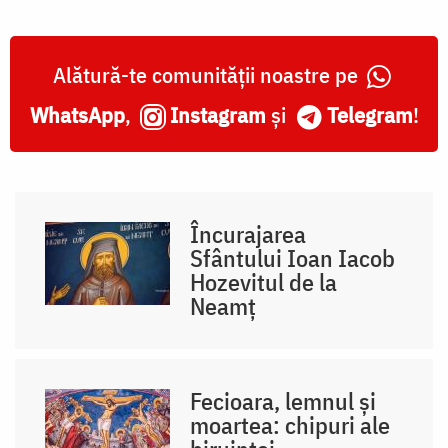
Alătură-te comunității noastre pe
WhatsApp
,
Instagram
și
Telegram
!
Încurajarea
Sfântului Ioan Iacob
Hozevitul de la
Neamț
Fecioara, lemnul și
moartea: chipuri ale