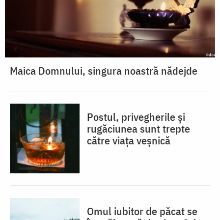
Maica Domnului, singura noastră nădejde
Postul, privegherile și
rugăciunea sunt trepte
către viața veșnică
Omul iubitor de păcat se