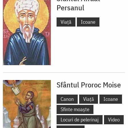
Persanul
Viață
Icoane
Sfântul Proroc Moise
Canon
Viață
Icoane
Sfinte moaște
Locuri de pelerinaj
Video