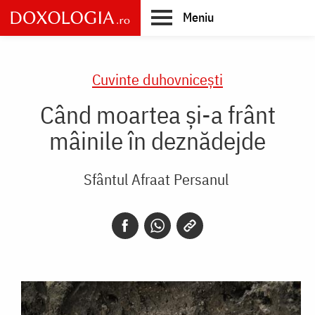
Skip
Meniu
to
main
Main
content
navigation
Cuvinte duhovnicești
Când moartea și-a frânt
mâinile în deznădejde
Sfântul Afraat Persanul