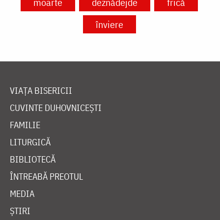
moarte
deznădejde
frică
înviere
VIAȚA BISERICII
CUVINTE DUHOVNICEȘTI
FAMILIE
LITURGICĂ
BIBLIOTECĂ
ÎNTREABĂ PREOTUL
MEDIA
ȘTIRI