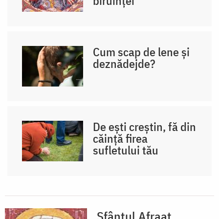
biruinței
Cum scap de lene și
deznădejde?
De ești creștin, fă din
căință firea
sufletului tău
Sfântul Afraat