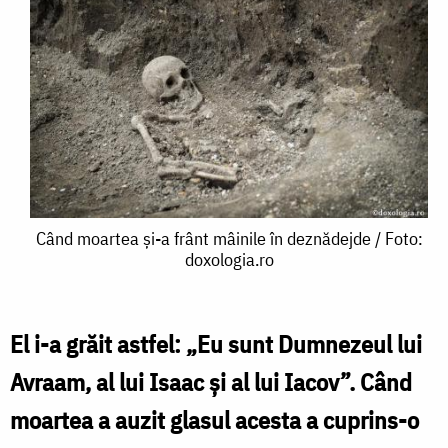
Când
Când moartea și-a frânt mâinile în deznădejde / Foto:
doxologia.ro
moartea
și-
a
El i-a grăit astfel: „Eu sunt Dumnezeul lui
frânt
Avraam, al lui Isaac și al lui Iacov”. Când
mâinile
moartea a auzit glasul acesta a cuprins-o
în