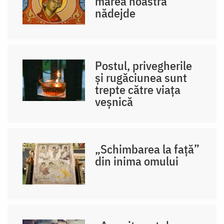
marea noastră
nădejde
Postul, privegherile
și rugăciunea sunt
trepte către viața
veșnică
„Schimbarea la față”
din inima omului