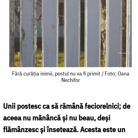
Fără
Fără curăția inimii, postul nu va fi primit / Foto: Oana
Nechifor
curăția
inimii,
postul
Unii postesc ca să rămână feciorelnici; de
nu
aceea nu mănâncă și nu beau, deși
va
flămânzesc și însetează. Acesta este un
fi