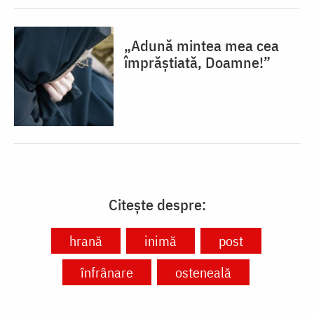
„Adună mintea mea cea
împrăștiată, Doamne!”
Citește despre:
hrană
inimă
post
înfrânare
osteneală