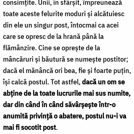
consimțite. Unii, în sfârșit, împreunează
toate aceste felurite moduri și alcătuiesc
din ele un singur post, întocmai ca acei
care se opresc de la hrană până la
flămânzire. Cine se oprește de la
mâncăruri și băutură se numește postitor;
dacă el mănâncă ori bea, fie și foarte puțin,
își calcă postul. Tot astfel,
dacă un om se
abține de la toate lucrurile mai sus numite,
dar din când în când săvârșește într-o
anumită privință o abatere, postul nu-i va
mai fi socotit post
.