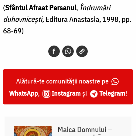
(
Sfântul Afraat Persanul
,
Îndrumări
duhovnicești,
Editura Anastasia, 1998, pp.
68-69)
Alătură-te comunității noastre pe
WhatsApp
,
Instagram
și
Telegram
!
Maica Domnului –