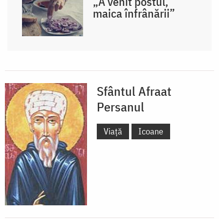
„A venit postul,
maica înfrânării”
Sfântul Afraat
Persanul
Viață
Icoane