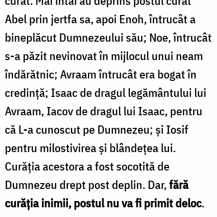
curat. Mai întâi au deprins postul curat
Abel prin jertfa sa, apoi Enoh, întrucât a
bineplăcut Dumnezeului său; Noe, întrucât
s-a păzit nevinovat în mijlocul unui neam
îndărătnic; Avraam întrucât era bogat în
credință; Isaac de dragul legământului lui
Avraam, Iacov de dragul lui Isaac, pentru
că L-a cunoscut pe Dumnezeu; și Iosif
pentru milostivirea și blândețea lui.
Curăția acestora a fost socotită de
Dumnezeu drept post deplin. Dar,
fără
curăția inimii, postul nu va fi primit deloc
.