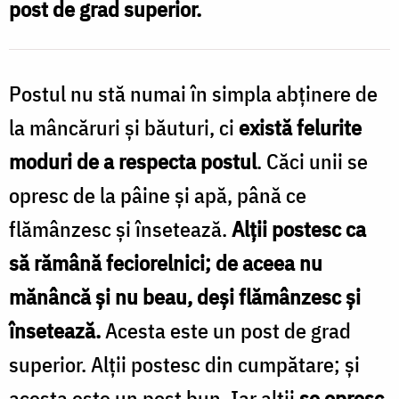
post de grad superior.
primit
/
Foto:
Postul nu stă numai în simpla abținere de
Oana
la mâncăruri și băuturi, ci
există felurite
Nechifor
moduri de a respecta postul
. Căci unii se
opresc de la pâine și apă, până ce
flămânzesc și însetează.
Alții postesc ca
să rămână feciorelnici; de aceea nu
mănâncă și nu beau, deși flămânzesc și
însetează.
Acesta este un post de grad
superior. Alții postesc din cumpătare; și
acesta este un post bun. Iar alții
se opresc