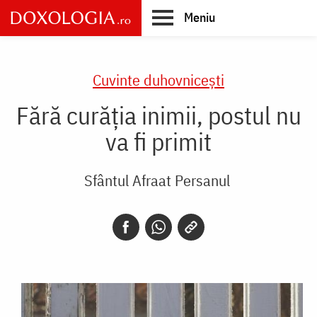
Skip
Meniu
to
main
Main
content
navigation
Cuvinte duhovnicești
Fără curăția inimii, postul nu
va fi primit
Sfântul Afraat Persanul