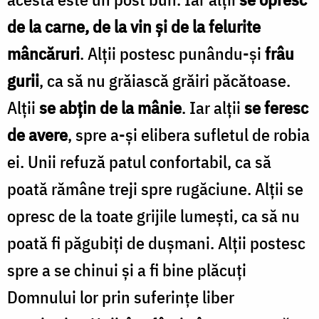
de la carne, de la vin și de la felurite
mâncăruri
. Alții postesc punându-și
frâu
gurii
, ca să nu grăiască grăiri păcătoase.
Alții
se abțin de la mânie
. Iar alții
se feresc
de avere
, spre a-și elibera sufletul de robia
ei. Unii refuză patul confortabil, ca să
poată rămâne treji spre rugăciune. Alții se
opresc de la toate grijile lumești, ca să nu
poată fi păgubiți de dușmani. Alții postesc
spre a se chinui și a fi bine plăcuți
Domnului lor prin suferințe liber