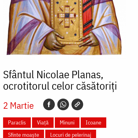
Sfântul Nicolae Planas,
ocrotitorul celor căsătoriți
2 Martie
Paraclis
Viață
Minuni
Icoane
Sfinte moaște
Locuri de pelerinaj