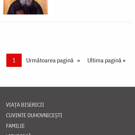
Paginare
Current page
1
Next page
Următoarea pagină
Last page
Ultima pagină »
VIAȚA BISERICII
CUVINTE DUHOVNICEȘTI
FAMILIE