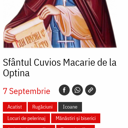
Sfântul Cuvios Macarie de la
Optina
7 Septembrie
Acatist
Rugăciuni
Icoane
Locuri de pelerinaj
Mănăstiri și biserici