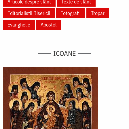
Articole despre sfânt
Texte de sfânt
Editorialiștii Bisericii
Fotografii
Tropar
Evanghelie
Apostol
ICOANE