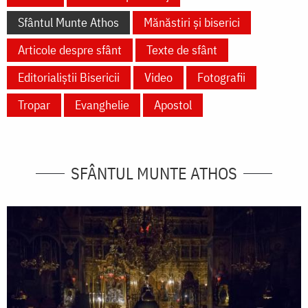
Sfântul Munte Athos
Mănăstiri și biserici
Articole despre sfânt
Texte de sfânt
Editorialiștii Bisericii
Video
Fotografii
Tropar
Evanghelie
Apostol
SFÂNTUL MUNTE ATHOS