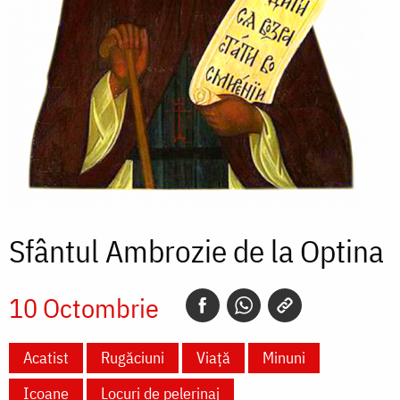
Sfântul Ambrozie de la Optina
10 Octombrie
Acatist
Rugăciuni
Viață
Minuni
Icoane
Locuri de pelerinaj