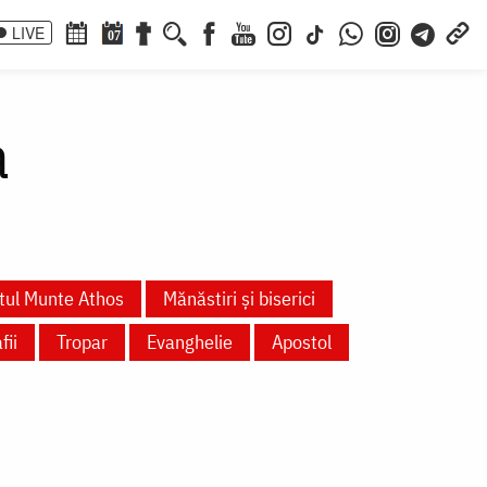
LIVE
07
a
tul Munte Athos
Mănăstiri și biserici
fii
Tropar
Evanghelie
Apostol