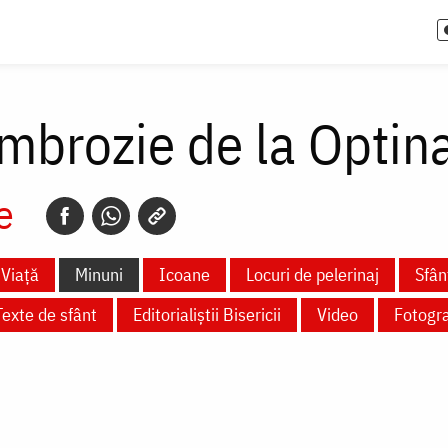
mbrozie de la Optin
e
Viață
Minuni
Icoane
Locuri de pelerinaj
Sfân
Texte de sfânt
Editorialiștii Bisericii
Video
Fotogra