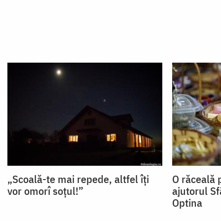
„Scoală-te mai repede, altfel îți
O răceală 
vor omorî soțul!”
ajutorul S
Optina