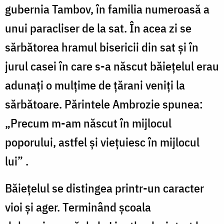
gubernia Tambov, în familia numeroasă a
unui paracliser de la sat. În acea zi se
sărbătorea hramul bisericii din sat și în
jurul casei în care s-a născut băiețelul erau
adunați o mulțime de țărani veniți la
sărbătoare. Părintele Ambrozie spunea:
„Precum m-am născut în mijlocul
poporului, astfel și viețuiesc în mijlocul
lui” .
Băiețelul se distingea printr-un caracter
vioi și ager. Terminând școala