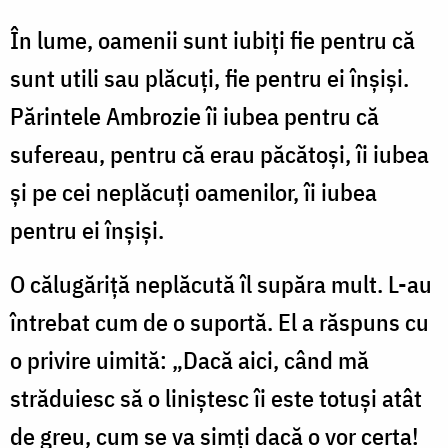
În lume, oamenii sunt iubiți fie pentru că
sunt utili sau plăcuți, fie pentru ei înșiși.
Părintele Ambrozie îi iubea pentru că
sufereau, pentru că erau păcătoși, îi iubea
și pe cei neplăcuți oamenilor, îi iubea
pentru ei înșiși.
O călugăriță neplăcută îl supăra mult. L-au
întrebat cum de o suportă. El a răspuns cu
o privire uimită: „Dacă aici, când mă
străduiesc să o liniștesc îi este totuși atât
de greu, cum se va simți dacă o vor certa!