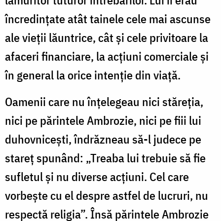
lămuritor tuturor întrebărilor. Lui îi erau
încredințate atât tainele cele mai ascunse
ale vieții lăuntrice, cât și cele privitoare la
afaceri financiare, la acțiuni comerciale și
în general la orice intenție din viață.
Oamenii care nu înțelegeau nici stăreția,
nici pe părintele Ambrozie, nici pe fiii lui
duhovnicești, îndrăzneau să-l judece pe
stareț spunând: „Treaba lui trebuie să fie
sufletul și nu diverse acțiuni. Cel care
vorbește cu el despre astfel de lucruri, nu
respectă religia”. Însă părintele Ambrozie