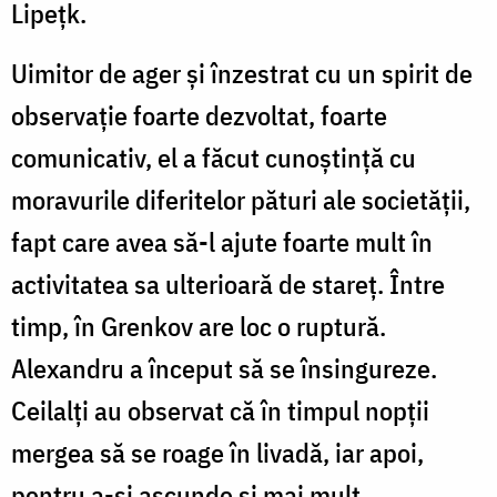
Lipețk.
Uimitor de ager și înzestrat cu un spirit de
observație foarte dezvoltat, foarte
comunicativ, el a făcut cunoștință cu
moravurile diferitelor pături ale societății,
fapt care avea să-l ajute foarte mult în
activitatea sa ulterioară de stareț. Între
timp, în Grenkov are loc o ruptură.
Alexandru a început să se însingureze.
Ceilalți au observat că în timpul nopții
mergea să se roage în livadă, iar apoi,
pentru a-și ascunde și mai mult