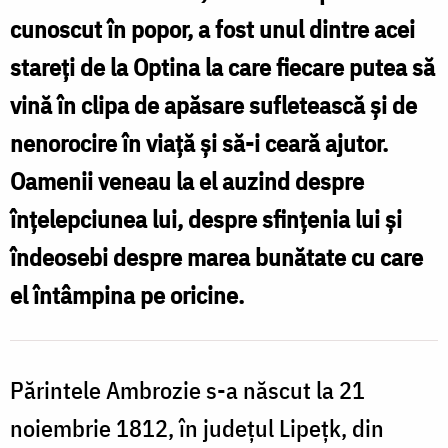
la
cunoscut în popor, a fost unul dintre acei
Optina
stareți de la Optina la care fiecare putea să
vină în clipa de apăsare sufletească și de
nenorocire în viață și să-i ceară ajutor.
Oamenii veneau la el auzind despre
înțelepciunea lui, despre sfințenia lui și
îndeosebi despre marea bunătate cu care
el întâmpina pe oricine.
Părintele Ambrozie s-a născut la 21
noiembrie 1812, în județul Lipețk, din