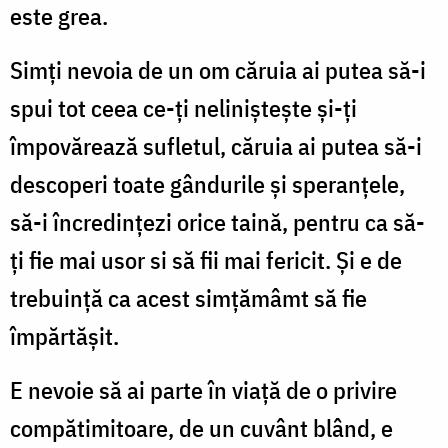
este grea.
Simți nevoia de un om căruia ai putea să-i
spui tot ceea ce-ți neliniștește și-ți
împovărează sufletul, căruia ai putea să-i
descoperi toate gândurile și speranțele,
să-i încredințezi orice taină, pentru ca să-
ți fie mai usor si să fii mai fericit. Și e de
trebuință ca acest simțămâmt să fie
împărtășit.
E nevoie să ai parte în viață de o privire
compătimitoare, de un cuvânt blând, e