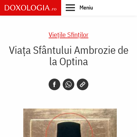
Skip
Meniu
to
main
Main
content
navigation
Vieţile Sfinţilor
Viața Sfântului Ambrozie de
la Optina