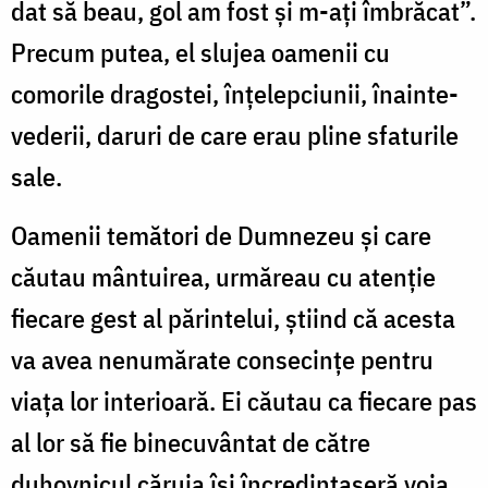
dat să beau, gol am fost și m-ați îmbrăcat”.
Precum putea, el slujea oamenii cu
comorile dragostei, înțelepciunii, înainte-
vederii, daruri de care erau pline sfaturile
sale.
Oamenii temători de Dumnezeu și care
căutau mântuirea, urmăreau cu atenție
fiecare gest al părintelui, știind că acesta
va avea nenumărate consecințe pentru
viața lor interioară. Ei căutau ca fiecare pas
al lor să fie binecuvântat de către
duhovnicul căruia își încredințaseră voia