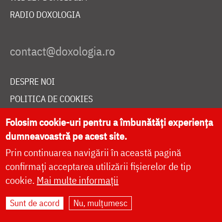
RADIO DOXOLOGIA
DESPRE NOI
POLITICA DE COOKIES
DONEAZĂ ONLINE PENTRU CATEDRALA NAȚIONALĂ
Folosim cookie-uri pentru a îmbunătăți experiența
dumneavoastră pe acest site.
Prin continuarea navigării în această pagină
LIVE
confirmați acceptarea utilizării fișierelor de tip
cookie.
Mai multe informații
Site dezvoltat de
DOXOLOGIA MEDIA
,
Sunt de acord
Nu, mulțumesc
Arhiepiscopia Iașilor | ©
doxologia.ro