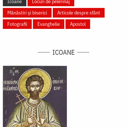
Icoane
Locuri de pelerinaj
Mănăstiri și biserici
Articole despre sfânt
Fotografii
Evanghelie
Apostol
ICOANE