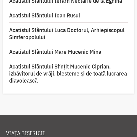
Acatistul Sfântului Ierarh Nectarie de la Eghina
Acatistul Sfântului Ioan Rusul
Acatistul Sfântului Luca Doctorul, Arhiepiscopul
Simferopolului
Acatistul Sfântului Mare Mucenic Mina
Acatistul Sfântului Sfințit Mucenic Ciprian,
izbăvitorul de vrăji, blesteme și de toată lucrarea
diavolească
VIAȚA BISERICII