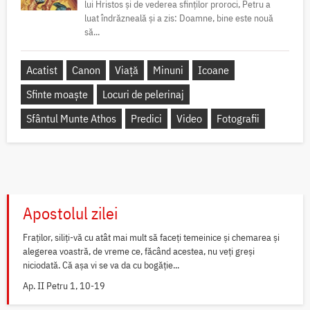
lui Hristos și de vederea sfinților proroci, Petru a
luat îndrăzneală și a zis: Doamne, bine este nouă
să...
Acatist
Canon
Viață
Minuni
Icoane
Sfinte moaște
Locuri de pelerinaj
Sfântul Munte Athos
Predici
Video
Fotografii
Apostolul zilei
Fraților, siliți-vă cu atât mai mult să faceți temeinice și chemarea și
alegerea voastră, de vreme ce, făcând acestea, nu veți greși
niciodată. Că așa vi se va da cu bogăție...
Ap. II Petru 1, 10-19