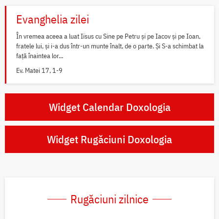
Evanghelia zilei
În vremea aceea a luat Iisus cu Sine pe Petru și pe Iacov și pe Ioan,
fratele lui, și i-a dus într-un munte înalt, de o parte. Și S-a schimbat la
față înaintea lor...
Ev. Matei 17, 1-9
Widget Calendar Doxologia
Widget Rugăciuni Doxologia
Rugăciuni zilnice