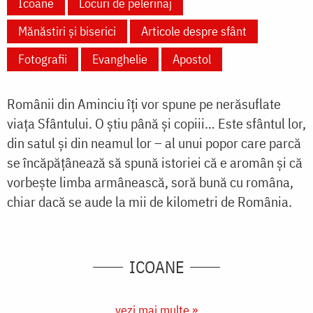
Icoane
Locuri de pelerinaj
Mănăstiri și biserici
Articole despre sfânt
Fotografii
Evanghelie
Apostol
Românii din Aminciu îţi vor spune pe nerăsuflate
viaţa Sfântului. O ştiu până şi copiii… Este sfântul lor,
din satul şi din neamul lor – al unui popor care parcă
se încăpăţânează să spună istoriei că e aromân şi că
vorbește limba armânească, soră bună cu româna,
chiar dacă se aude la mii de kilometri de România.
ICOANE
vezi mai multe »