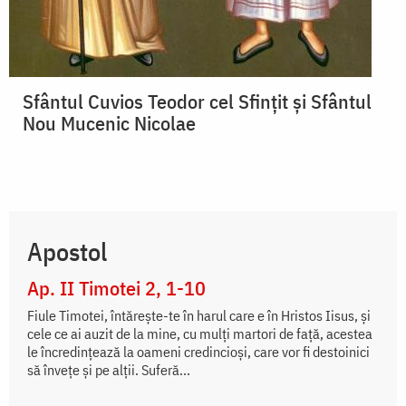
Sfântul Cuvios Teodor cel Sfințit și Sfântul
Nou Mucenic Nicolae
Apostol
Ap. II Timotei 2, 1-10
Fiule Timotei, întăreşte-te în harul care e în Hristos Iisus, şi
cele ce ai auzit de la mine, cu mulţi martori de faţă, acestea
le încredinţează la oameni credincioşi, care vor fi destoinici
să înveţe şi pe alţii. Suferă...